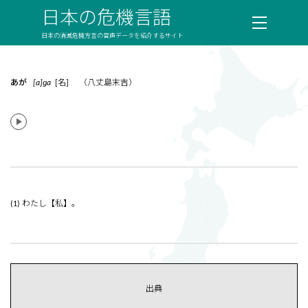
日本の危機言語
日本の消滅危機方言の音声データを紹介するサイト
あが
[a]ɡa
[名] （八丈島末吉）
(1) わたし【私】。
出典