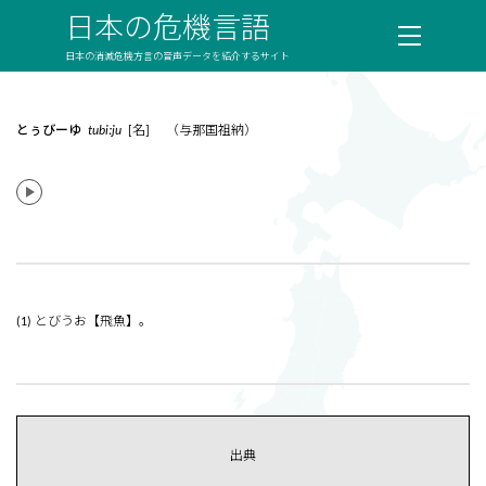
日本の危機言語
日本の消滅危機方言の音声データを紹介するサイト
とぅびーゆ
tubiːju
[名] （与那国祖納）
(1) とびうお【飛魚】。
出典