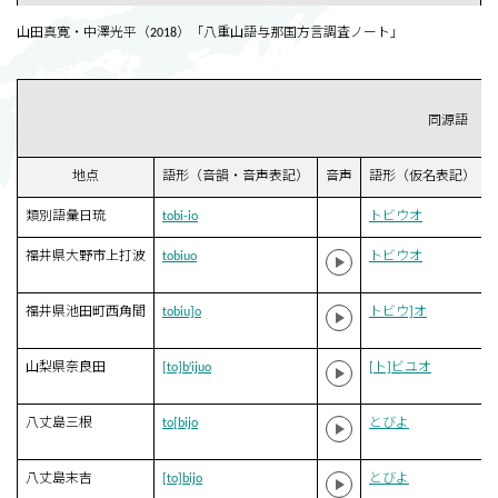
山田真寛・中澤光平（2018）「八重山語与那国方言調査ノート」
同源語
地点
語形（音韻・音声表記）
音声
語形（仮名表記）
類別語彙日琉
tobi-io
トビウオ
福井県大野市上打波
tobiuo
トビウオ
福井県池田町西角間
tobiu]o
トビウ]オ
山梨県奈良田
[to]bʲijuo
[ト]ビユオ
八丈島三根
to[bijo
とびよ
八丈島末吉
[to]bijo
とびよ