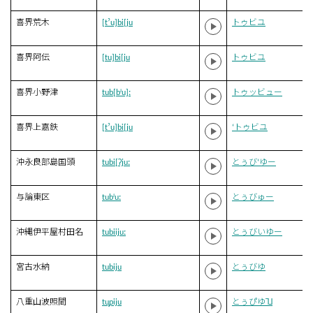
喜界荒木
[tˀu]bi[ju
トゥビユ
喜界阿伝
[tu]bi[ju
トゥビユ
喜界小野津
tub[bʲu]ː
トゥッビュー
喜界上嘉鉄
[tˀu]bi[ju
‘トゥビユ
沖永良部島国頭
tubi[ʔjuː
とぅび‘ゆー
与論東区
tubʲuː
とぅびゅー
沖縄伊平屋村田名
tubiijuː
とぅびいゆー
宮古水納
tubiju
とぅびゆ
八重山波照間
tu̥piju
とぅぴゆ˥˩