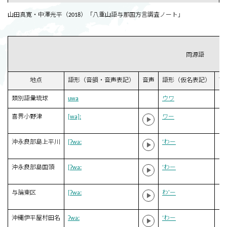
山田真寛・中澤光平（2018）「八重山語与那国方言調査ノート」
同源語
地点
語形（音韻・音声表記）
音声
語形（仮名表記）
ア
類別語彙琉球
uwa
ウワ
喜界小野津
[wa]ː
ワー
沖永良部島上平川
[ʔwaː
‘わー
沖永良部島国頭
[ʔwaː
‘わー
与論東区
[ʔwaː
わ'ー
沖縄伊平屋村田名
ʔwaː
‘わー