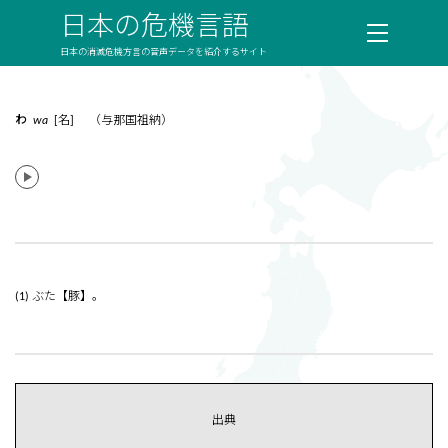
日本の危機言語
日本の消滅危機方言の音声データを紹介するサイト
わ
wa
[名] （与那国祖納）
(1) ぶた【豚】。
出典