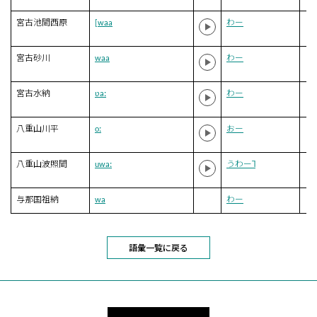
宮古池間西原
[waa
わー
宮古砂川
waa
わー
宮古水納
ʋaː
わー
八重山川平
oː
おー
八重山波照間
uwaː
うわー˥
与那国祖納
wa
わー
語彙一覧に戻る