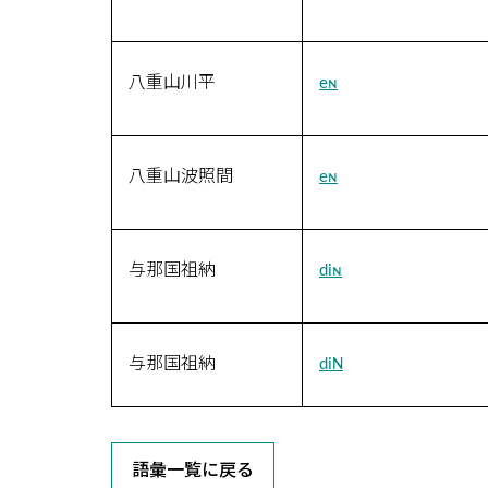
八重山川平
eɴ
八重山波照間
eɴ
与那国祖納
diɴ
与那国祖納
diN
語彙一覧に戻る