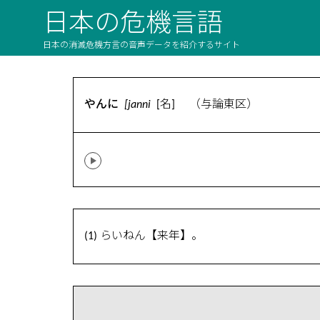
日本の危機言語
日本の消滅危機方言の音声データを紹介するサイト
やんに
[janni
[名] （与論東区）
(1) らいねん【来年】。