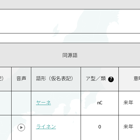
同源語
記）
音声
語形（仮名表記）
ア型／類
意
？
ヤーネ
nC
来年
ライネン
0
来年