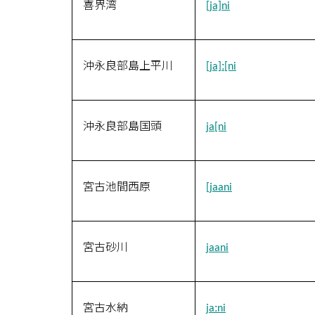
喜界湾
[ja]ni
沖永良部島上平川
[ja]ː[ni
沖永良部島国頭
ja[ni
宮古池間西原
[jaani
宮古砂川
jaani
宮古水納
jaːni