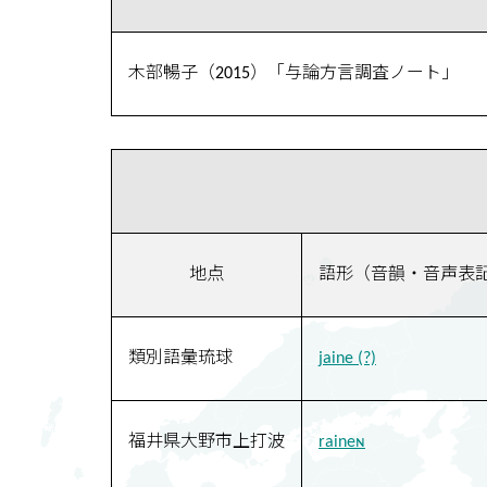
木部暢子（2015）「与論方言調査ノート」
地点
語形（音韻・音声表
類別語彙琉球
jaine (?)
福井県大野市上打波
raineɴ