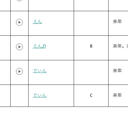
えん
来年
えん˩˥
R
来年。
でぃん
来年
でぃん
C
来年