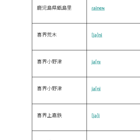
鹿児島県甑島里
ɾaineɴ
喜界荒木
[ja]ni
喜界小野津
ja[nɪ
喜界小野津
ja[ni
喜界上嘉鉄
[ja]i