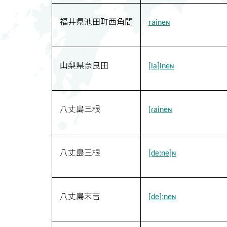
福井県池田町西角間
raineɴ
山梨県奈良田
[la]ineɴ
八丈島三根
[ɾaineɴ
八丈島三根
[deːne]ɴ
八丈島末吉
[de]ːneɴ