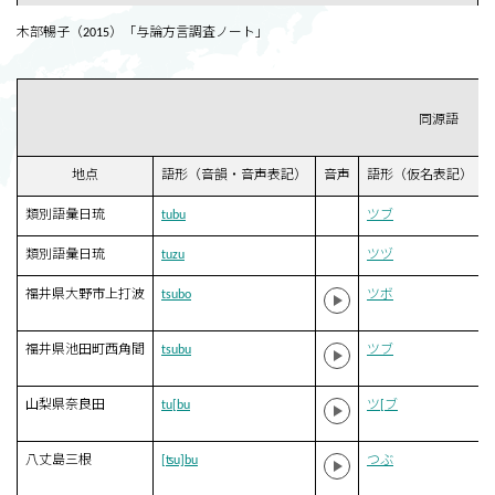
木部暢子（2015）「与論方言調査ノート」
同源語
地点
語形（音韻・音声表記）
音声
語形（仮名表記）
類別語彙日琉
tubu
ツブ
類別語彙日琉
tuzu
ツヅ
福井県大野市上打波
tsubo
ツボ
福井県池田町西角間
tsubu
ツブ
山梨県奈良田
tu[bu
ツ[ブ
八丈島三根
[ʦu]bu
つぶ