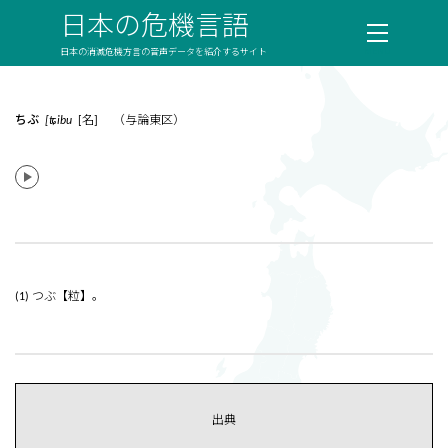
日本の危機言語
日本の消滅危機方言の音声データを紹介するサイト
ちぶ
[ʨibu
[名] （与論東区）
(1) つぶ【粒】。
出典