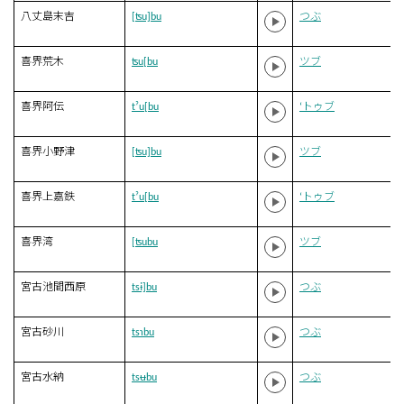
八丈島末吉
[ʦu]bu
つぶ
喜界荒木
ʦu[bu
ツブ
喜界阿伝
tˀu[bu
‘トゥブ
喜界小野津
[ʦu]bu
ツブ
喜界上嘉鉄
tˀu[bu
‘トゥブ
喜界湾
[ʦubu
ツブ
宮古池間西原
tsɨ]bu
つぶ
宮古砂川
tsɿbu
つぶ
宮古水納
tsʉbu
つぶ