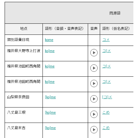
同源語
地点
語形（音韻・音声表記）
音声
語形（仮名表記）
類別語彙日琉
kome
コメ
福井県大野市上打波
ko]me
コ]メ
福井県池田町西角間
ko]me
コ]メ
福井県池田町西角間
ko]me
コ]メ
山梨県奈良田
[ko]me
[コ]メ
八丈島三根
[ko]me
こめ
八丈島末吉
[ko]me
こめ