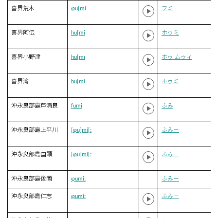
喜界荒木
ɸu[mi
フミ
喜界阿伝
hu[mi
ホゥミ
喜界小野津
hu[mɪ
ホゥ ムゥィ
喜界湾
hu[mi
ホゥミ
沖永良部島芦清良
fumi
ふみ
沖永良部島上平川
[ɸu]mi[ː
ふみー
沖永良部島国頭
[ɸu]mi[ː
ふみー
沖永良部島後蘭
ɸumiː
ふみー
沖永良部島仁志
ɸumiː
ふみー