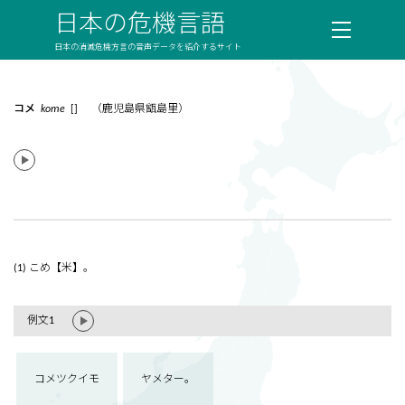
日本の危機言語
日本の消滅危機方言の音声データを紹介するサイト
コメ
kome
[] （鹿児島県甑島里）
(1) こめ【米】。
例文1
コメツクイモ
ヤメター。