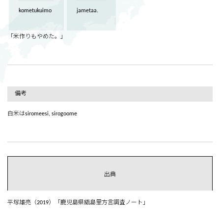
kometukuimo
jametaa.
「米作りもやめた。」
備考
白米はsiromeesi, sirogoome
出典
平塚雄亮（2019）「鹿児島県甑島里方言調査ノート」