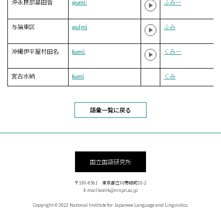
沖永良部島田皆
ɸumiː
ふみー
与論東区
ɸu[mi
ふみ
沖縄伊平屋村田名
kumiː
くみー
宮古水納
kumi
くみ
語彙一覧に戻る
国立国語研究所
〒190-8561 東京都立川市緑町10-2
E-mail:kcelik@ninjal.ac.jp
Copyright © 2022 National Institute for Japanese Language and Linguistics.