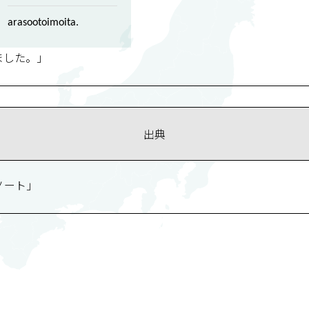
arasootoimoita.
ました。」
出典
ノート」