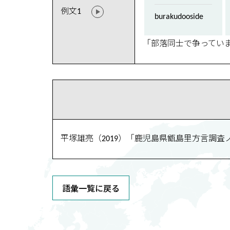
例文1
burakudooside
「部落同士で争ってい
平塚雄亮（2019）「鹿児島県甑島里方言調査
語彙一覧に戻る