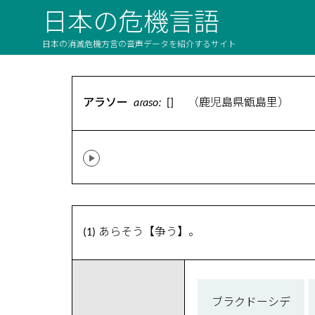
日本の危機言語
日本の消滅危機方言の音声データを紹介するサイト
アラソー
aɾasoː
[] （鹿児島県甑島里）
(1) あらそう【争う】。
ブラクドーシデ