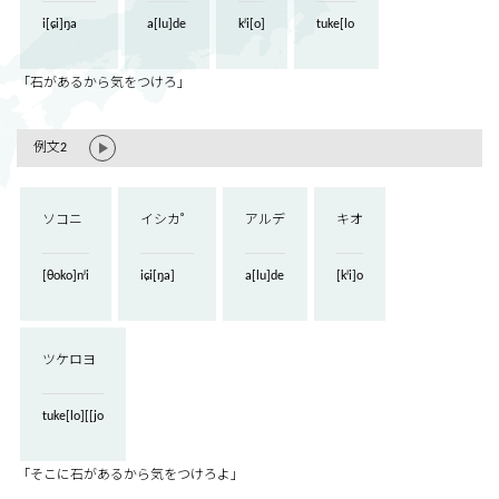
i[ɕi]ŋa
a[lu]de
kʲi[o]
tuke[lo
「石があるから気をつけろ」
例文2
ソコニ
イシカ゜
アルデ
キオ
[θoko]nʲi
iɕi[ŋa]
a[lu]de
[kʲi]o
ツケロヨ
tuke[lo][[jo
「そこに石があるから気をつけろよ」