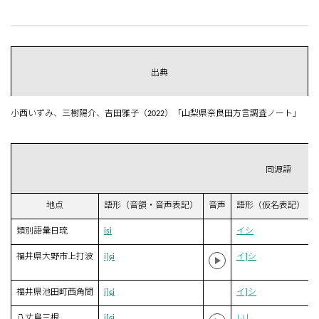
出典
小西いずみ、三樹陽介、吉田雅子（2022）「山梨県奈良田方言調査ノート」
同源語
地点
語形（音韻・音声表記）
音声
語形（仮名表記）
類別語彙日琉
isi
イシ
福井県大野市上打波
i]ɕi
イ]シ
福井県池田町西角間
i]ɕi
イ]シ
八丈島三根
i[ɕi
いし