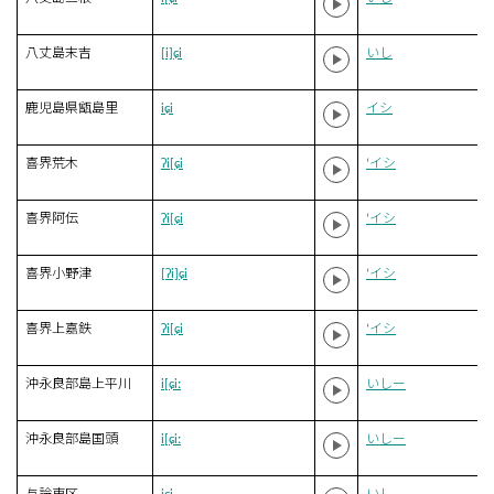
八丈島末吉
[i]ɕi
いし
鹿児島県甑島里
iɕi
イシ
喜界荒木
ʔi[ɕi
‘イシ
喜界阿伝
ʔi[ɕi
‘イシ
喜界小野津
[ʔi]ɕi
‘イシ
喜界上嘉鉄
ʔi[ɕi
‘イシ
沖永良部島上平川
i[ɕiː
いしー
沖永良部島国頭
i[ɕiː
いしー