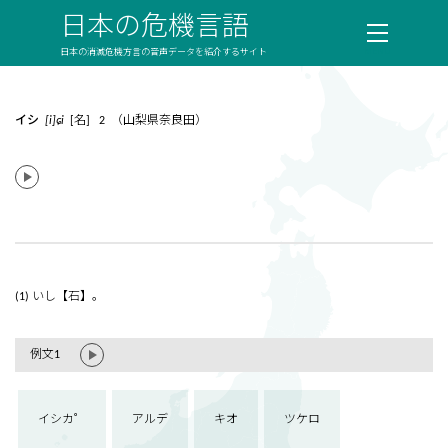
日本の危機言語
日本の消滅危機方言の音声データを紹介するサイト
イシ
[i]ɕi
[名] 2 （山梨県奈良田）
(1) いし【石】。
例文1
イシカ゜
アルデ
キオ
ツケロ