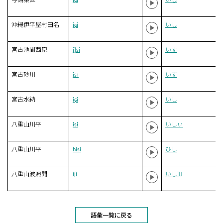
与論東区
iɕi
いし
沖縄伊平屋村田名
iɕi
いし
宮古池間西原
i]sɨ
いす
宮古砂川
isɿ
いす
宮古水納
iɕi
いし
八重山川平
isɨ
いしぃ
八重山川平
hisi
ひし
八重山波照間
iʃi
いし˥˩
語彙一覧に戻る