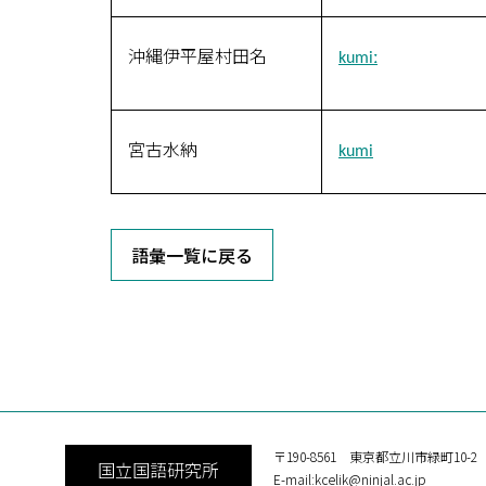
沖縄伊平屋村田名
kumiː
宮古水納
kumi
語彙一覧に戻る
〒190-8561 東京都立川市緑町10-2
国立国語研究所
E-mail:kcelik@ninjal.ac.jp