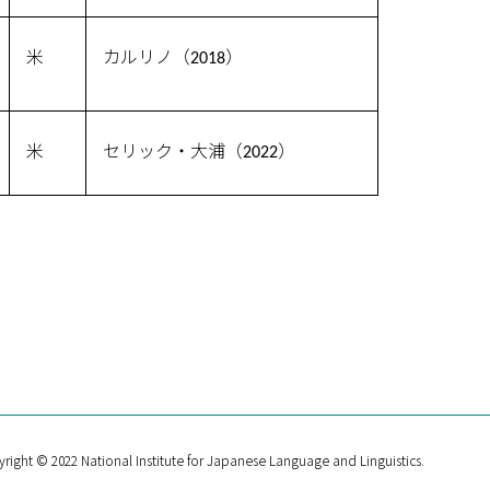
米
カルリノ（2018）
米
セリック・大浦（2022）
right © 2022 National Institute for Japanese Language and Linguistics.