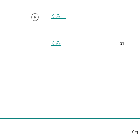
くみー
くみ
p1
Copy