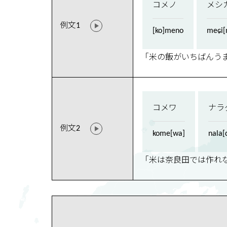
コメノ
メシ
例文1
[ko]meno
meɕi[
「米の飯がいちばんう
コメワ
ナラ
例文2
kome[wa]
nala[
「米は奈良田では作れ