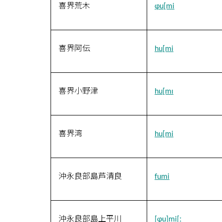
喜界荒木
ɸu[mi
喜界阿伝
hu[mi
喜界小野津
hu[mɪ
喜界湾
hu[mi
沖永良部島芦清良
fumi
沖永良部島上平川
[ɸu]mi[ː