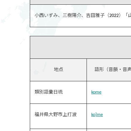
小西いずみ、三樹陽介、吉田雅子（2022）
地点
語形（音韻・音
類別語彙日琉
kome
福井県大野市上打波
ko]me