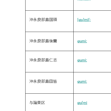
沖永良部島国頭
[ɸu]mi[ː
沖永良部島後蘭
ɸumiː
沖永良部島仁志
ɸumiː
沖永良部島田皆
ɸumiː
与論東区
ɸu[mi