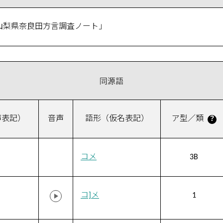
「山梨県奈良田方言調査ノート」
同源語
声表記）
音声
語形（仮名表記）
ア型／類
？
コメ
3B
コ]メ
1