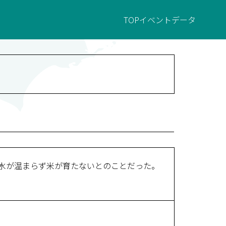
TOP
イベント
データ
で水が温まらず米が育たないとのことだった。