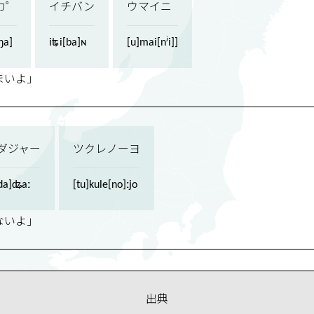
カ゜
イチバン
ウマイニ
ŋa]
iʨi[ba]ɴ
[u]mai[nʲi]]
まいよ」
ダジャー
ツクレノーヨ
da]ʥaː
[tu]kule[no]ːjo
ないよ」
出典