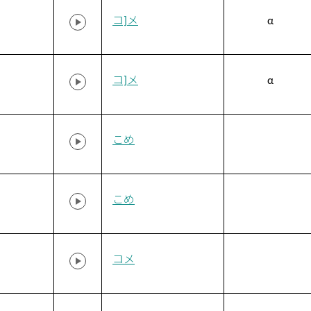
コ]メ
α
コ]メ
α
こめ
こめ
コメ