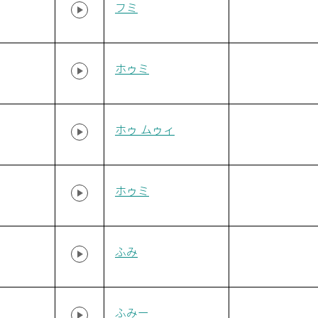
フミ
ホゥミ
ホゥ ムゥィ
ホゥミ
ふみ
ふみー