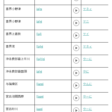
喜界小野津
ja[nɪ
ヤネィ
喜界小野津
ja[ni
ヤニ
喜界上嘉鉄
[ja]i
ヤイ
喜界湾
[ja]ni
ヤネィ
沖永良部島上平川
[ja]ː[ni
やーに
沖永良部島国頭
ja[ni
やに
与論東区
[janni
やんに
宮古池間西原
[jaani
やーに
宮古砂川
jaani
やーに