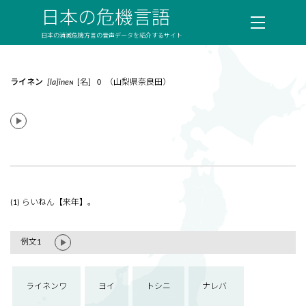
日本の危機言語
日本の消滅危機方言の音声データを紹介するサイト
ライネン
[la]ineɴ
[名] 0 （山梨県奈良田）
(1) らいねん【来年】。
例文1
ライネンワ
ヨイ
トシニ
ナレバ