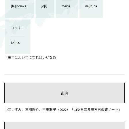
[la]ineũwa
jo[i]
toɕinʲi
na[le]ba
ヨイナー
joi[naː
「来年はよい年になればいいなあ」
出典
小西いずみ、三樹陽介、吉田雅子（2022）「山梨県奈良田方言調査ノート」