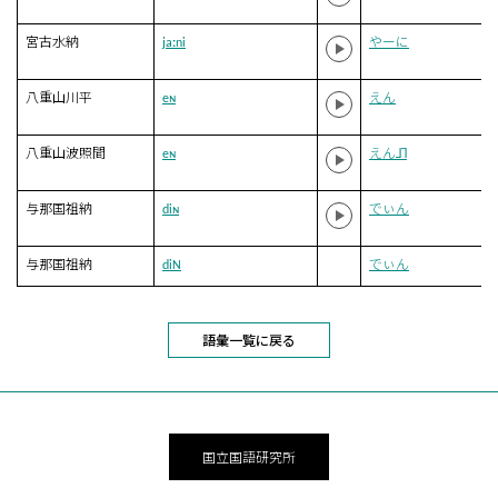
宮古水納
jaːni
やーに
八重山川平
eɴ
えん
八重山波照間
eɴ
えん˩˥
与那国祖納
diɴ
でぃん
与那国祖納
diN
でぃん
語彙一覧に戻る
国立国語研究所