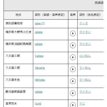
同源語
地点
語形（音韻・音声表記）
音声
語形（仮名表記）
類別語彙琉球
jaine (?)
ヤーネ
福井県大野市上打波
raineɴ
ライネン
福井県池田町西角間
raineɴ
ライネン
八丈島三根
[ɾaineɴ
らいねん
八丈島三根
[deːne]ɴ
でーねん
八丈島末吉
[de]ːneɴ
でーねん
鹿児島県甑島里
ɾaineɴ
ライネン
喜界荒木
[ja]ni
ヤニ