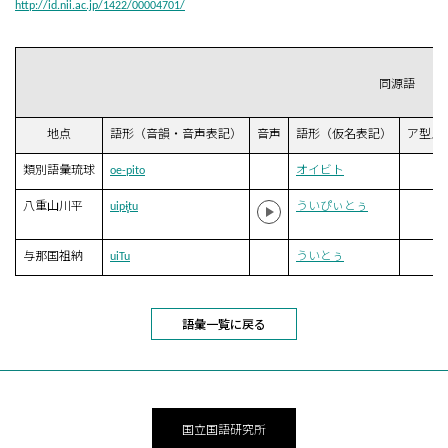
http://id.nii.ac.jp/1422/00004701/
同源語
地点
語形（音韻・音声表記）
音声
語形（仮名表記）
ア型／
類別語彙琉球
oe-pito
オイビト
n
八重山川平
uipɨ̥tu
ういぴぃとぅ
与那国祖納
uiTu
ういとぅ
B
語彙一覧に戻る
国立国語研究所