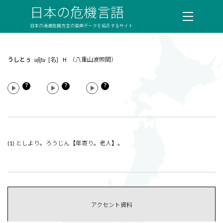
日本の危機言語
日本の消滅危機方言の音声データを紹介するサイト
うしとぅ
uʃi̥tu
[名] H （八重山波照間）
？
？
？
(1) としより。ろうじん【年寄り。老人】。
アクセント資料