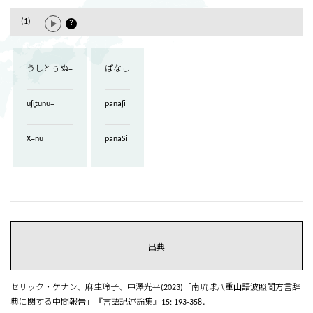
(1)
？
うしとぅぬ=
ぱなし
uʃi̥tunu=
panaʃi
X=nu
panaSi
出典
セリック・ケナン、麻生玲子、中澤光平(2023)「南琉球八重山語波照間方言辞
典に関する中間報告」『言語記述論集』15: 193-358．