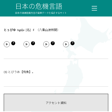
日本の危機言語
日本の消滅危機方言の音声データを紹介するサイト
とぅぴゆ
tu̥piju
[名] F （八重山波照間）
？
？
？
？
(1) とびうお【飛魚】。
アクセント資料