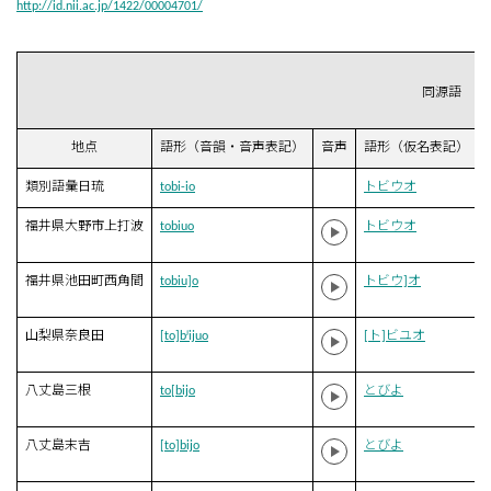
http://id.nii.ac.jp/1422/00004701/
同源語
地点
語形（音韻・音声表記）
音声
語形（仮名表記）
類別語彙日琉
tobi-io
トビウオ
福井県大野市上打波
tobiuo
トビウオ
福井県池田町西角間
tobiu]o
トビウ]オ
山梨県奈良田
[to]bʲijuo
[ト]ビユオ
八丈島三根
to[bijo
とびよ
八丈島末吉
[to]bijo
とびよ