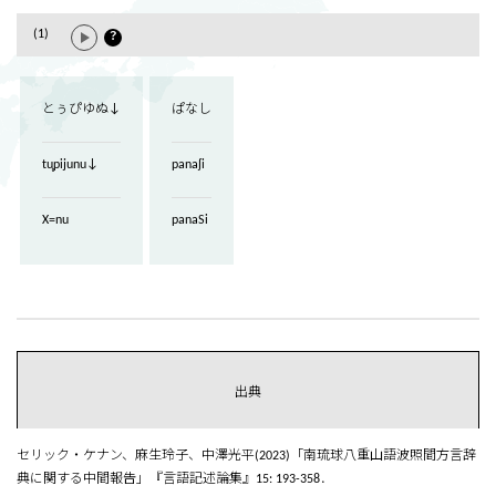
(1)
？
とぅぴゆぬ↓
ぱなし
tu̥pijunu↓
panaʃi
X=nu
panaSi
出典
セリック・ケナン、麻生玲子、中澤光平(2023)「南琉球八重山語波照間方言辞
典に関する中間報告」『言語記述論集』15: 193-358．