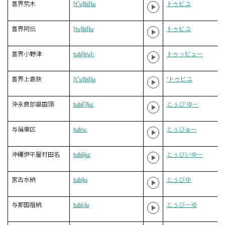
喜界荒木
[tˀu]bi[ju
トゥビユ
喜界阿伝
[tu]bi[ju
トゥビユ
喜界小野津
tub[bʲu]ː
トゥッビュー
喜界上嘉鉄
[tˀu]bi[ju
‘トゥビユ
沖永良部島国頭
tubi[ʔjuː
とぅび‘ゆー
与論東区
tubʲuː
とぅびゅー
沖縄伊平屋村田名
tubiijuː
とぅびいゆー
宮古水納
tubiju
とぅびゆ
与那国祖納
tubiːju
とぅびーゆ