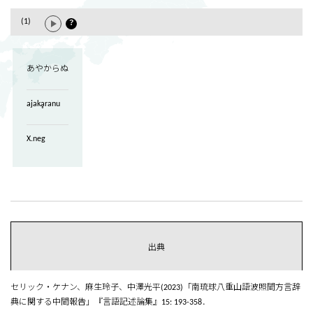
(1)
？
あやからぬ
ajakḁranu
X.neg
出典
セリック・ケナン、麻生玲子、中澤光平(2023)「南琉球八重山語波照間方言辞
典に関する中間報告」『言語記述論集』15: 193-358．