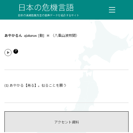
日本の危機言語
日本の消滅危機方言の音声データを紹介するサイト
あやかるん
ajakaruɴ
[動] H （八重山波照間）
？
(1) あやかる【肖る】。似ることを願う
アクセント資料