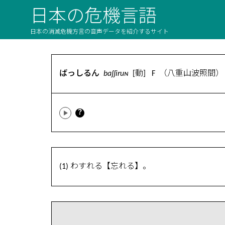
日本の危機言語
日本の消滅危機方言の音声データを紹介するサイト
ばっしるん
baʃʃiruɴ
[動] F （八重山波照間）
？
(1) わすれる【忘れる】。