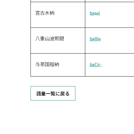
宮古水納
baɕɕi
八重山波照間
baʃʃiɴ
与那国祖納
baCir-
語彙一覧に戻る