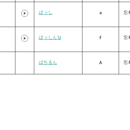
ばっし
a
忘
ばっしん˥˩
F
忘
ばちるん
A
忘