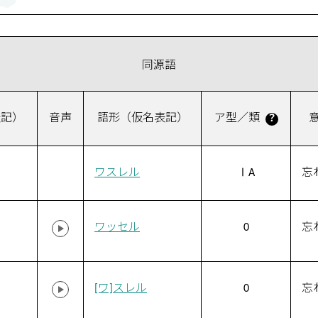
同源語
表記）
音声
語形（仮名表記）
ア型／類
？
ワスレル
ⅠA
忘
ワッセル
0
忘
[ワ]スレル
0
忘