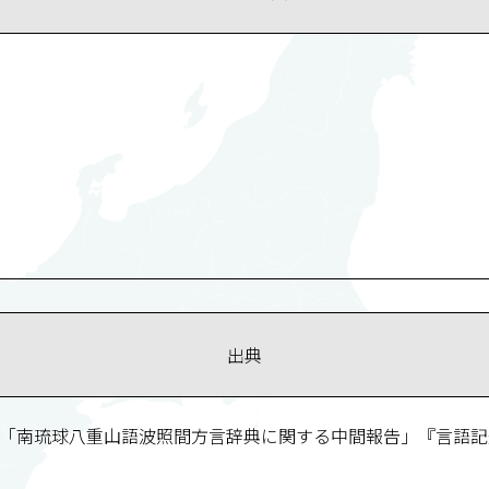
出典
「南琉球八重山語波照間方言辞典に関する中間報告」『言語記述論集』