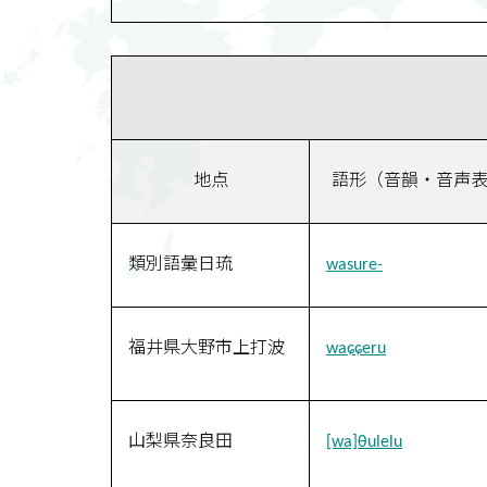
地点
語形（音韻・音声
類別語彙日琉
wasure-
福井県大野市上打波
waɕɕeru
山梨県奈良田
[wa]θulelu