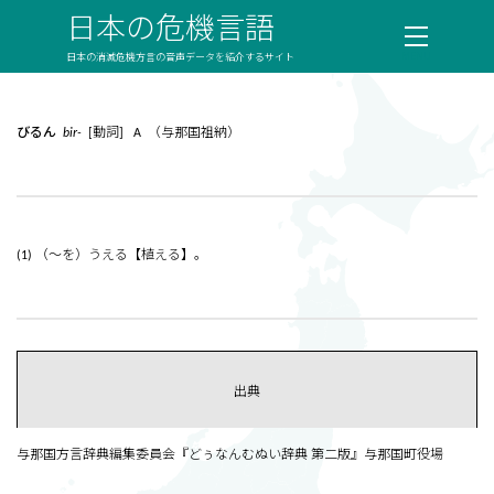
日本の危機言語
日本の消滅危機方言の音声データを紹介するサイト
びるん
bir-
[動詞] A （与那国祖納）
(1) （～を）うえる【植える】。
出典
与那国方言辞典編集委員会『どぅなんむぬい辞典 第二版』与那国町役場