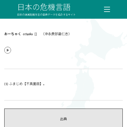
日本の危機言語
日本の消滅危機方言の音声データを紹介するサイト
おーちゃく
oːtɕaku
[] （沖永良部島仁志）
(1) ふまじめ【不真面目】。
出典