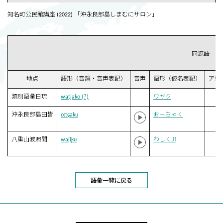
知名町公民館講座 (2022) 「沖永良部島しまむにサロン」
同源語
地点
語形（音韻・音声表記）
音声
語形（仮名表記）
ア型
類別語彙日琉
watjako (?)
ワヤク
沖永良部島田皆
oːtɕaku
おーちゃく
八重山波照間
waʃi̥ku
わしく˩˥
語彙一覧に戻る