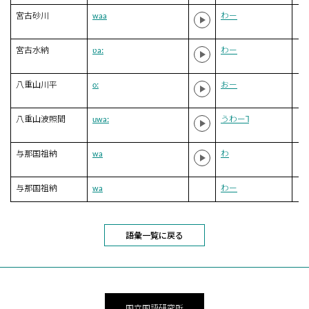
宮古砂川
waa
わー
宮古水納
ʋaː
わー
八重山川平
oː
おー
八重山波照間
uwaː
うわー˥
与那国祖納
wa
わ
与那国祖納
wa
わー
語彙一覧に戻る
国立国語研究所