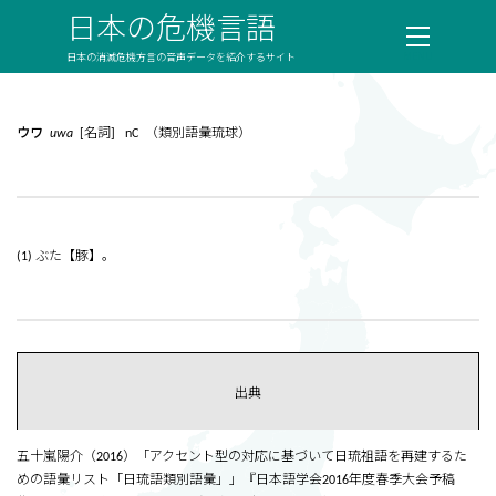
日本の危機言語
日本の消滅危機方言の音声データを紹介するサイト
ウワ
uwa
[名詞] nC （類別語彙琉球）
(1) ぶた【豚】。
出典
五十嵐陽介（2016）「アクセント型の対応に基づいて日琉祖語を再建するた
めの語彙リスト「日琉語類別語彙」」『日本語学会2016年度春季大会予稿