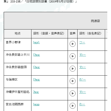
集』 233-238／「日琉語類別語彙（2019年5月17日版）」
同源語
地点
語形（音韻・音声表記）
音声
語形（仮名表記）
ア
喜界小野津
[wa]ː
ワー
沖永良部島上平川
[ʔwaː
‘わー
沖永良部島国頭
[ʔwaː
‘わー
与論東区
[ʔwaː
わ'ー
沖縄伊平屋村田名
ʔwaː
‘わー
宮古池間西原
[waa
わー