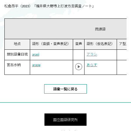
松倉昂平（2023）「福井県大野市上打波方言調査ノート」
同源語
地点
語形（音韻・音声表記）
音声
語形（仮名表記）
ア型／
類別語彙日琉
arasi
アラシ
xA
宮古水納
arasʉ
あらす
p1
語彙一覧に戻る
国立国語研究所