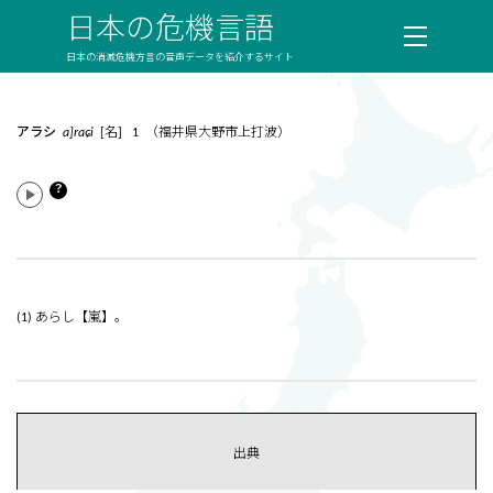
日本の危機言語
日本の消滅危機方言の音声データを紹介するサイト
アラシ
a]raɕi
[名] 1 （福井県大野市上打波）
？
(1) あらし【嵐】。
出典