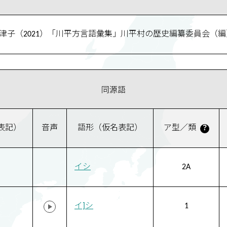
奈津子（2021）「川平方言語彙集」川平村の歴史編纂委員会（編）『
同源語
表記）
音声
語形（仮名表記）
ア型／類
？
イシ
2A
イ]シ
1