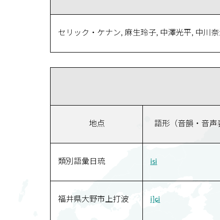
セリック・ケナン, 麻生玲子, 中澤光平, 中川
地点
語形（音韻・音声
類別語彙日琉
isi
福井県大野市上打波
i]ɕi