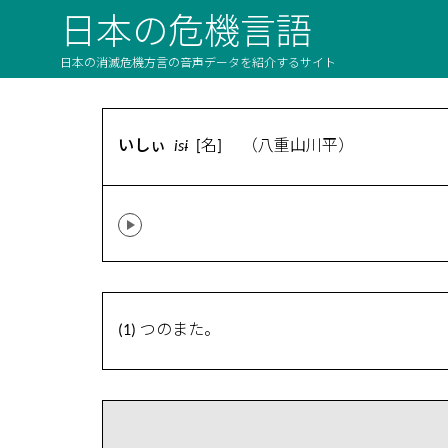
日本の危機言語
日本の消滅危機方言の音声データを紹介するサイト
いしぃ
isɨ
[名] （八重山川平）
(1) つのまた。