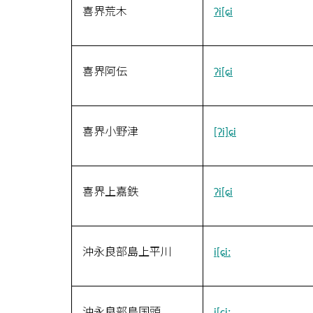
喜界荒木
ʔi[ɕi
喜界阿伝
ʔi[ɕi
喜界小野津
[ʔi]ɕi
喜界上嘉鉄
ʔi[ɕi
沖永良部島上平川
i[ɕiː