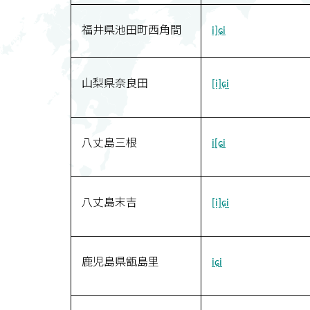
福井県池田町西角間
i]ɕi
山梨県奈良田
[i]ɕi
八丈島三根
i[ɕi
八丈島末吉
[i]ɕi
鹿児島県甑島里
iɕi