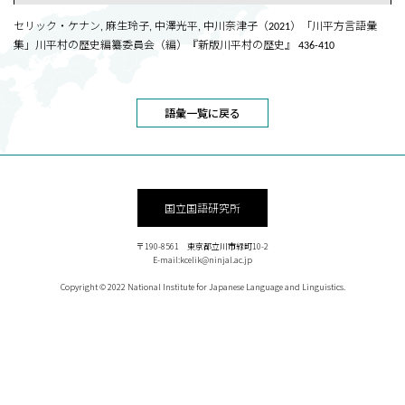
セリック・ケナン, 麻生玲子, 中澤光平, 中川奈津子（2021）「川平方言語彙
集」川平村の歴史編纂委員会（編）『新版川平村の歴史』 436-410
語彙一覧に戻る
国立国語研究所
〒190-8561 東京都立川市緑町10-2
E-mail:kcelik@ninjal.ac.jp
Copyright © 2022 National Institute for Japanese Language and Linguistics.