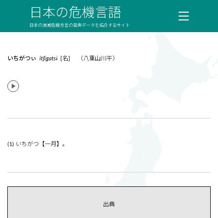
日本の危機言語
日本の消滅危機方言の音声データを紹介するサイト
いちがつぃ
itʃigatsɨ
[名] （八重山川平）
(1) いちがつ【一月】。
出典