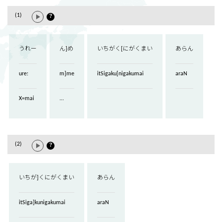
(1)
？
うれー
ん]め
いちがく[にがくまい
あらん
ure:
m]me
itSigaku[nigakumai
araN
X=mai
...
(2)
？
いちが]くにがくまい
あらん
itSiga]kunigakumai
araN