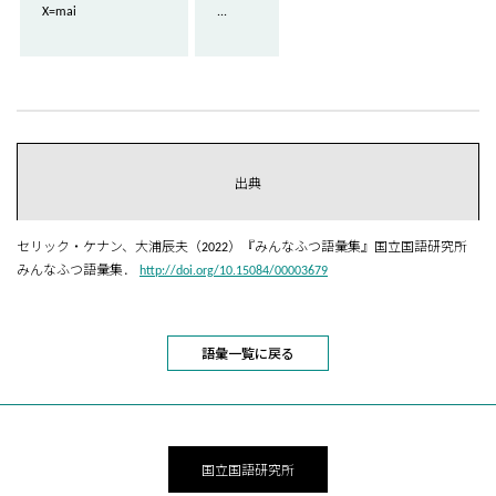
X=mai
...
出典
セリック・ケナン、大浦辰夫（2022）『みんなふつ語彙集』国立国語研究所
みんなふつ語彙集．
http://doi.org/10.15084/00003679
語彙一覧に戻る
国立国語研究所