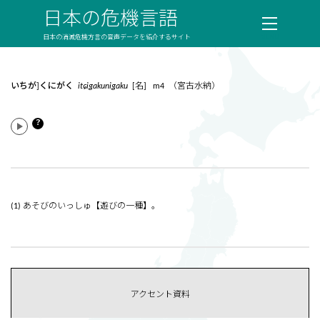
日本の危機言語
日本の消滅危機方言の音声データを紹介するサイト
いちが]くにがく
itɕigakunigaku
[名] m4 （宮古水納）
？
(1) あそびのいっしゅ【遊びの一種】。
アクセント資料