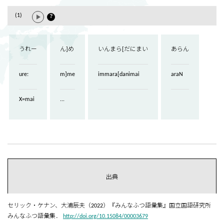
(1)
？
うれー
ん]め
いんまら[だにまい
あらん
ure:
m]me
immara[danimai
araN
X=mai
...
出典
セリック・ケナン、大浦辰夫（2022）『みんなふつ語彙集』国立国語研究所
みんなふつ語彙集．
http://doi.org/10.15084/00003679