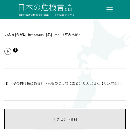
日本の危機言語
日本の消滅危機方言の音声データを紹介するサイト
いんま]らだに
inmaradani
[名] m3 （宮古水納）
？
(1) （腿の付け根にある）（もものつけねにある）りんぱせん【リンパ腺】。
アクセント資料