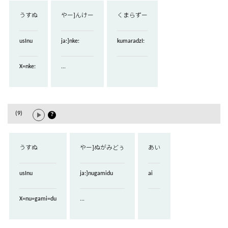
うすぬ
やー]んけー
くまらずー
usInu
ja:]nke:
kumaradzI:
X=nke:
...
(9)
？
うすぬ
やー]ぬがみどぅ
あい
usInu
ja:]nugamidu
ai
X=nu=gami=du
...