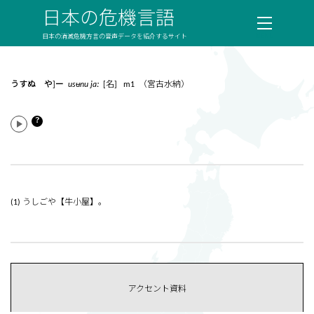
日本の危機言語
日本の消滅危機方言の音声データを紹介するサイト
うすぬ や]ー
usʉnu jaː
[名] m1 （宮古水納）
？
(1) うしごや【牛小屋】。
アクセント資料