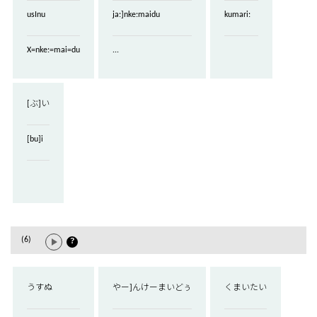
usInu
ja:]nke:maidu
kumari:
X=nke:=mai=du
...
[ぶ]い
[bu]i
(6)
？
うすぬ
やー]んけーまいどぅ
くまいたい