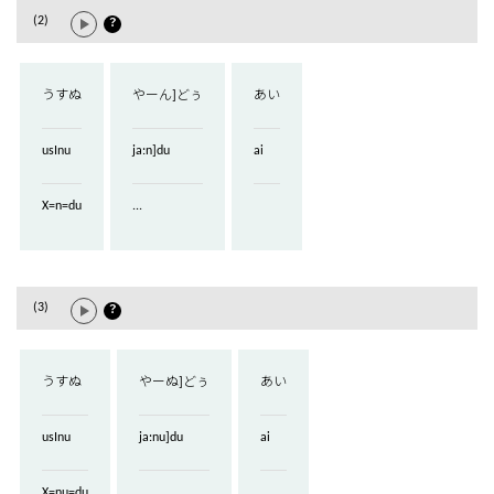
(2)
？
うすぬ
やーん]どぅ
あい
usInu
ja:n]du
ai
X=n=du
...
(3)
？
うすぬ
やーぬ]どぅ
あい
usInu
ja:nu]du
ai
X=nu=du
...