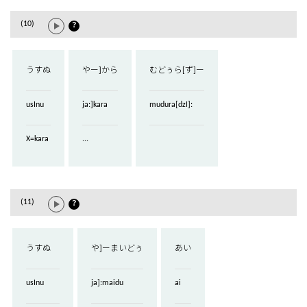
(10)
？
うすぬ
やー]から
むどぅら[ず]ー
usInu
ja:]kara
mudura[dzI]:
X=kara
...
(11)
？
うすぬ
や]ーまいどぅ
あい
usInu
ja]:maidu
ai