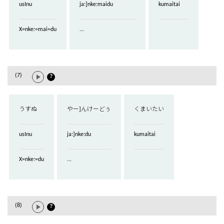
usInu
ja:]nke:maidu
kumaitai
X=nke:=mai=du
...
(7)
？
うすぬ
やー]んけーどぅ
くまいたい
usInu
ja:]nke:du
kumaitai
X=nke:=du
...
(8)
？