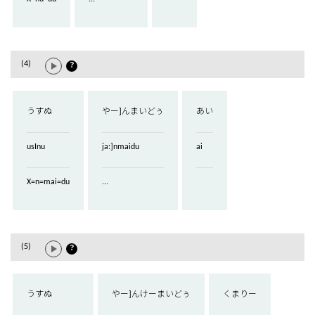
(4)
？
うすぬ
やー]んまいどぅ
あい
usInu
ja:]nmaidu
ai
X=n=mai=du
...
(5)
？
うすぬ
やー]んけーまいどぅ
くまりー