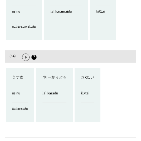
usInu
ja]:karamaidu
kiXtai
X=kara=mai=du
...
(14)
？
うすぬ
や]ーからどぅ
きXたい
usInu
ja]:karadu
kiXtai
X=kara=du
...