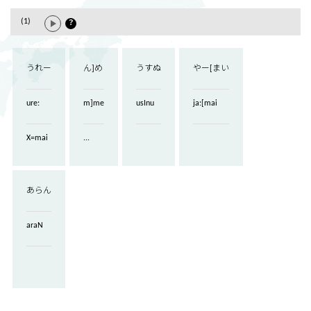
(1)
？
うれー
ん]め
うすぬ
やー[まい
ure:
m]me
usInu
ja:[mai
X=mai
...
あらん
araN