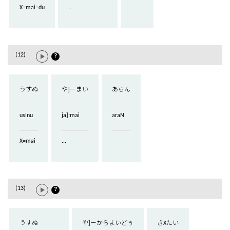
X=mai=du
...
(12)
？
うすぬ
や]ーまい
あらん
usInu
ja]:mai
araN
X=mai
...
(13)
？
うすぬ
や]ーからまいどぅ
きXたい