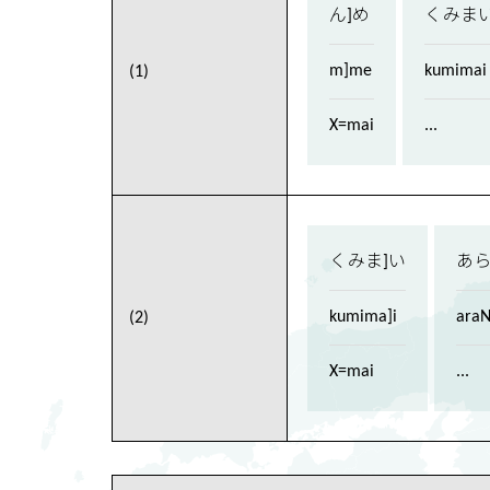
ん]め
くみま
m]me
kumimai
(1)
X=mai
...
くみま]い
あ
kumima]i
ara
(2)
X=mai
...