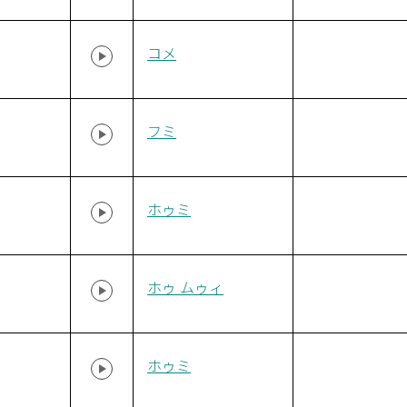
コメ
フミ
ホゥミ
ホゥ ムゥィ
ホゥミ