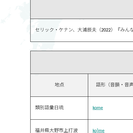
セリック・ケナン、大浦辰夫（2022）『み
地点
語形（音韻・音
類別語彙日琉
kome
福井県大野市上打波
ko]me