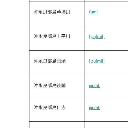
沖永良部島芦清良
fumi
沖永良部島上平川
[ɸu]mi[ː
沖永良部島国頭
[ɸu]mi[ː
沖永良部島後蘭
ɸumiː
沖永良部島仁志
ɸumiː