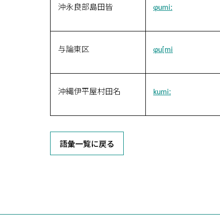
沖永良部島田皆
ɸumiː
与論東区
ɸu[mi
沖縄伊平屋村田名
kumiː
語彙一覧に戻る