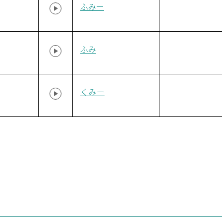
ふみー
ふみ
くみー