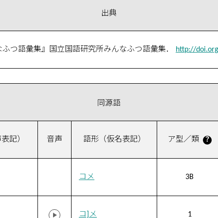
出典
んなふつ語彙集』国立国語研究所みんなふつ語彙集．
http://doi.o
同源語
声表記）
音声
語形（仮名表記）
ア型／類
？
コメ
3B
コ]メ
1