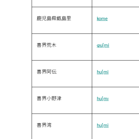
鹿児島県甑島里
kome
喜界荒木
ɸu[mi
喜界阿伝
hu[mi
喜界小野津
hu[mɪ
喜界湾
hu[mi