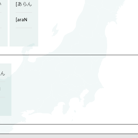
い
[あらん
[araN
らん
N