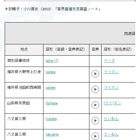
木部暢子・小川晋史（2013）「喜界島諸方言調査ノート」
同源語
地点
語形（音韻・音声表記）
音声
語形（仮名表記）
類別語彙琉球
jaine (?)
ヤーネ
福井県大野市上打波
raineɴ
ライネン
福井県池田町西角間
raineɴ
ライネン
山梨県奈良田
[la]ineɴ
[ライ]ネン
八丈島三根
[ɾaineɴ
らいねん
八丈島三根
[deːne]ɴ
でーねん