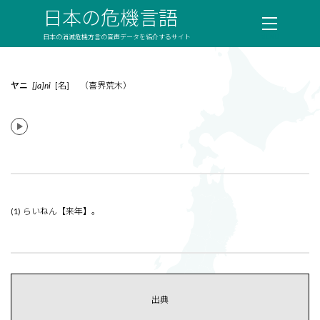
日本の危機言語
日本の消滅危機方言の音声データを紹介するサイト
ヤニ
[ja]ni
[名] （喜界荒木）
(1) らいねん【来年】。
出典