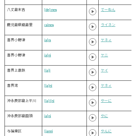
八丈島末吉
[de]ːneɴ
でーねん
鹿児島県甑島里
ɾaineɴ
ライネン
喜界小野津
ja[nɪ
ヤネィ
喜界小野津
ja[ni
ヤニ
喜界上嘉鉄
[ja]i
ヤイ
喜界湾
[ja]ni
ヤネィ
沖永良部島上平川
[ja]ː[ni
やーに
沖永良部島国頭
ja[ni
やに
与論東区
[janni
やんに