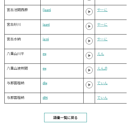
宮古池間西原
[jaani
やーに
宮古砂川
jaani
やーに
宮古水納
jaːni
やーに
八重山川平
eɴ
えん
八重山波照間
eɴ
えん˩˥
与那国祖納
diɴ
でぃん
与那国祖納
diN
でぃん
語彙一覧に戻る