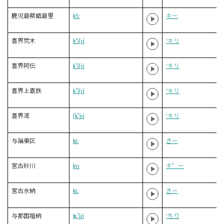
鹿児島県甑島里
kʲiː
キー
喜界荒木
kˀi[ɾi
‘キリ
喜界阿伝
kˀi[ɾi
‘キリ
喜界上嘉鉄
kˀi[ɾi
‘キリ
喜界湾
[kˀiɾi
‘キリ
与論東区
kiː
きー
宮古砂川
kɿɿ
キ゜ー
宮古水納
kiː
きー
与那国祖納
ʨˀiɾi
‘ちり