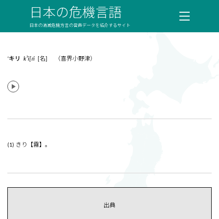
日本の危機言語
日本の消滅危機方言の音声データを紹介するサイト
‘キリ
kˀi[ɾi
[名] （喜界小野津）
(1) きり【霧】。
出典