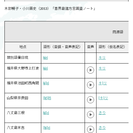
木部暢子・小川晋史（2013）「喜界島諸方言調査ノート」
同源語
地点
語形（音韻・音声表記）
音声
語形（仮名表記）
類別語彙日琉
kiri
キリ
福井県大野市上打波
kiri
キリ
福井県池田町西角間
ki]ri
キ]リ
山梨県奈良田
[kʲi]lʲi
[キ]リ
八丈島三根
ki[ɾi
きり
八丈島末吉
[ki]ɾi
きり