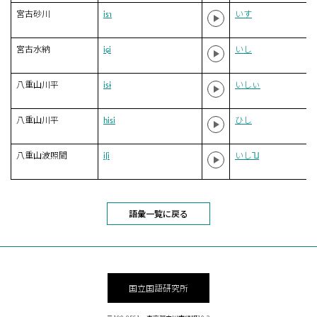
宮古砂川
isɿ
いす
宮古水納
iɕi
いし
八重山川平
isɨ
いしぃ
八重山川平
hisi
ひし
八重山波照間
iʃi
いし˥˩
語彙一覧に戻る
国立国語研究所