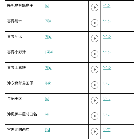
鹿児島県甑島里
iɕi
イシ
喜界荒木
ʔi[ɕi
‘イシ
喜界阿伝
ʔi[ɕi
‘イシ
喜界小野津
[ʔi]ɕi
‘イシ
喜界上嘉鉄
ʔi[ɕi
‘イシ
沖永良部島国頭
i[ɕiː
いしー
与論東区
iɕi
いし
沖縄伊平屋村田名
iɕi
いし
宮古池間西原
i]sɨ
いす