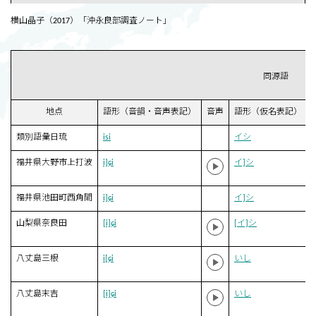
横山晶子（2017）「沖永良部調査ノート」
同源語
地点
語形（音韻・音声表記）
音声
語形（仮名表記）
類別語彙日琉
isi
イシ
福井県大野市上打波
i]ɕi
イ]シ
福井県池田町西角間
i]ɕi
イ]シ
山梨県奈良田
[i]ɕi
[イ]シ
八丈島三根
i[ɕi
いし
八丈島末吉
[i]ɕi
いし