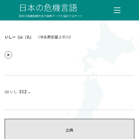
日本の危機言語
日本の消滅危機方言の音声データを紹介するサイト
いしー
i[ɕiː
[名] （沖永良部島上平川）
(1) いし【石】。
出典