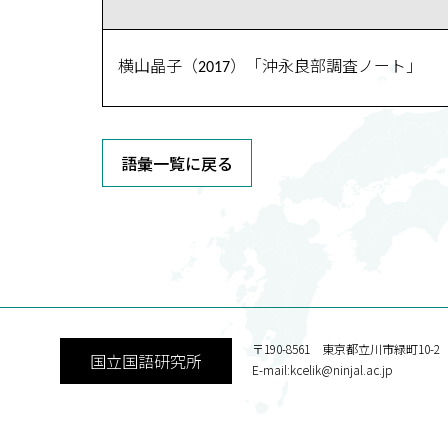
横山晶子（2017）「沖永良部調査ノート」
語彙一覧に戻る
〒190-8561 東京都立川市緑町10-2
国立国語研究所
E-mail:kcelik@ninjal.ac.jp