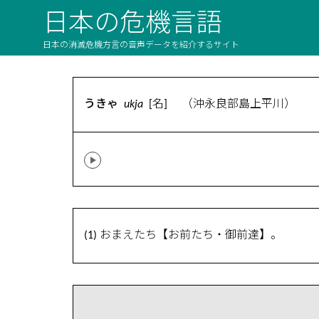
日本の危機言語
日本の消滅危機方言の音声データを紹介するサイト
うきゃ
ukja
[名] （沖永良部島上平川）
(1) おまえたち【お前たち・御前達】。