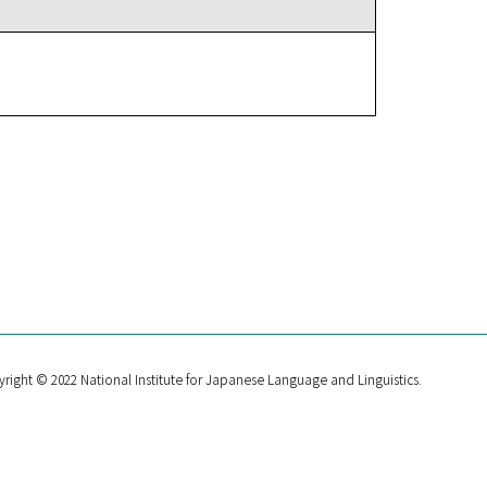
right © 2022 National Institute for Japanese Language and Linguistics.