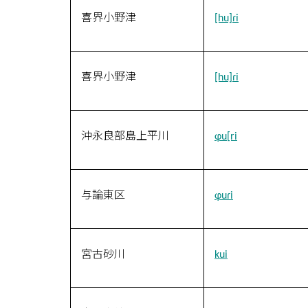
喜界小野津
[hu]ɾi
喜界小野津
[hu]ɾi
沖永良部島上平川
ɸu[ri
与論東区
ɸuɾi
宮古砂川
kui