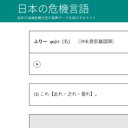
日本の危機言語
日本の消滅危機方言の音声データを紹介するサイト
ふりー
ɸu[riː
[名] （沖永良部島国頭）
(1) これ【此れ・之れ・是れ】。