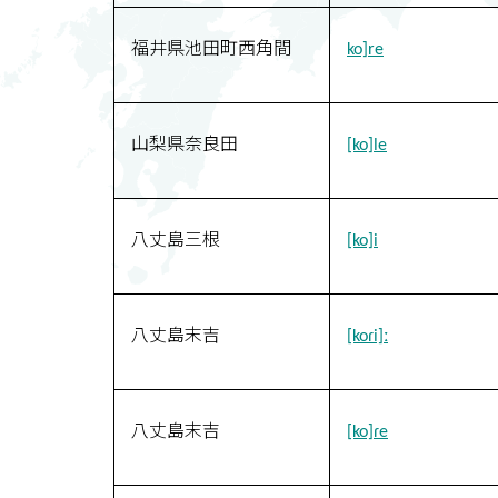
福井県池田町西角間
ko]re
山梨県奈良田
[ko]le
八丈島三根
[ko]i
八丈島末吉
[koɾi]ː
八丈島末吉
[ko]ɾe