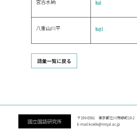
宮古水納
kui
八重山川平
ku̥ri
語彙一覧に戻る
〒190-8561 東京都立川市緑町10-2
国立国語研究所
E-mail:kcelik@ninjal.ac.jp