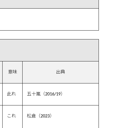
意味
出典
此れ
五十嵐（2016/19）
これ
松倉（2023）