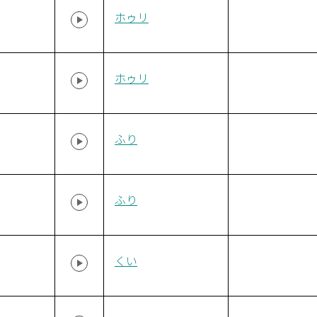
ホゥリ
ホゥリ
ふり
ふり
くい