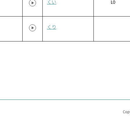
くい
L0
くり
Copy