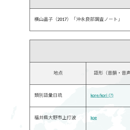
横山晶子（2017）「沖永良部調査ノート」
地点
語形（音韻・音
類別語彙日琉
kore/kori (?)
福井県大野市上打波
koe