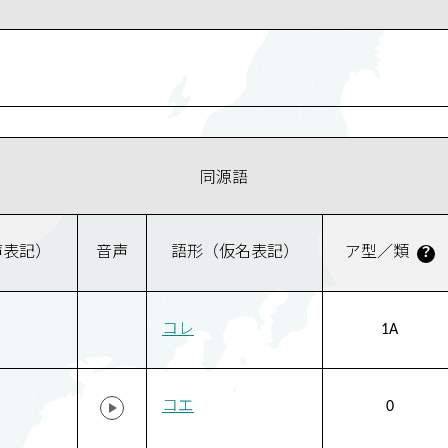
同源語
声表記）
音声
語形（仮名表記）
ア型／類
？
コレ
1A
コエ
0