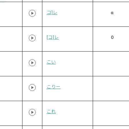
コ]レ
α
[コ]レ
0
こい
こりー
これ