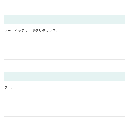
B
アー イッタリ キタリダガンネ。
B
アー。