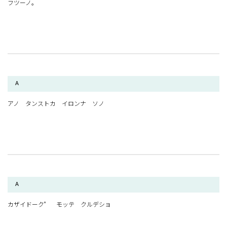
フツーノ。
A
アノ タンストカ イロンナ ソノ
A
カザイドーク゜ モッテ クルデショ