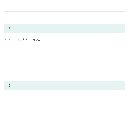
A
イドー シナカ゜ラネ。
B
エー。