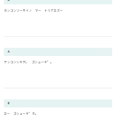
A
カンコンソーサイノ マー トリアエズー
A
ケッコンシキゲ。 ゴシューキ゜。
B
エー ゴシューキ゜ネ。