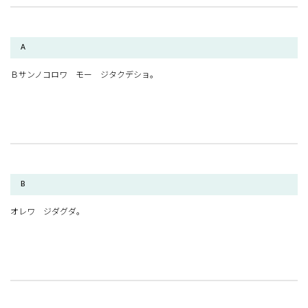
A
Ｂサンノコロワ モー ジタクデショ。
B
オレワ ジダグダ。