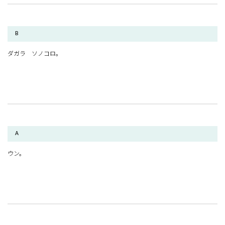
B
ダガラ ソノコロ。
A
ウン。