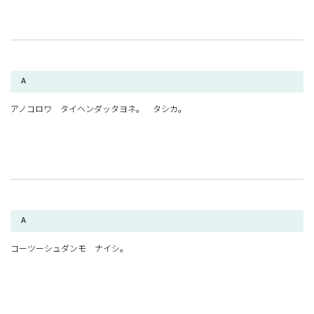
A
アノコロワ タイヘンダッタヨネ。 タシカ。
A
コーツーシュダンモ ナイシ。