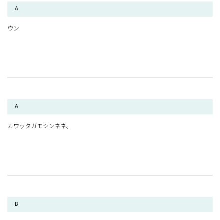
A
ウン
A
カワッタガモシンネネ。
B