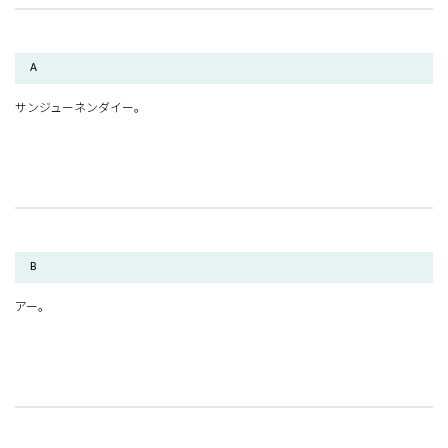
A
サンジューネンダイー。
B
アー。