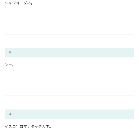
シキジョーダネ。
B
ンー。
A
イズコ゜ロマデダッタカネ。