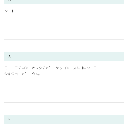
ンート
A
モー モチロン オレタチカ゜ ケッコン スルゴロワ モー
シキジョーカ゜ ウン。
B