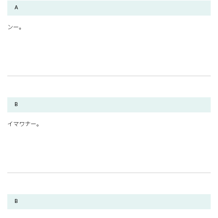
A
ンー。
B
イマワナー。
B