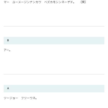
マー ユーメージンナンカワ ベズカモシンネーゲド。 ｛笑｝
B
アー。
A
ツージョー フツーワネ。