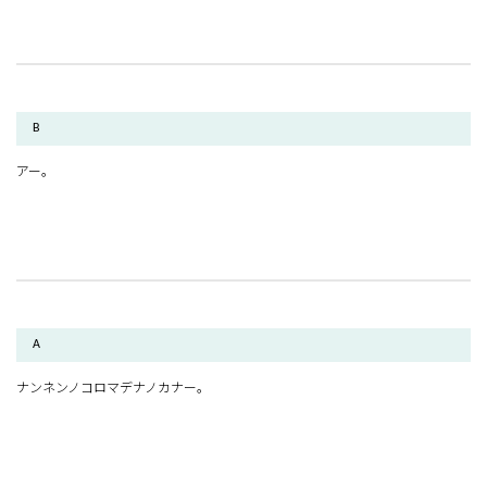
B
アー。
A
ナンネンノコロマデナノカナー。