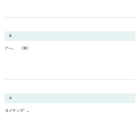
B
アー。 ｛笑｝
A
ヨメサンカ゜。