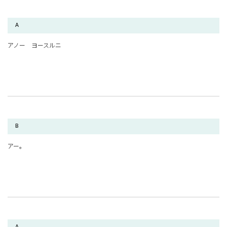
A
アノー ヨースルニ
B
アー。
A