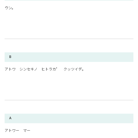
ウン。
B
アトワ シンセキノ ヒトラカ゜ クッツイデ。
A
アトワー マー