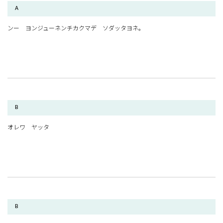
A
ンー ヨンジューネンチカクマデ ソダッタヨネ。
B
オレワ ヤッタ
B