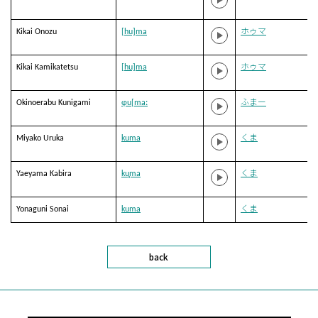
Kikai Onozu
[hu]ma
ホゥマ
Kikai Kamikatetsu
[hu]ma
ホゥマ
Okinoerabu Kunigami
ɸu[maː
ふまー
Miyako Uruka
kuma
くま
Yaeyama Kabira
ku̥ma
くま
Yonaguni Sonai
kuma
くま
back