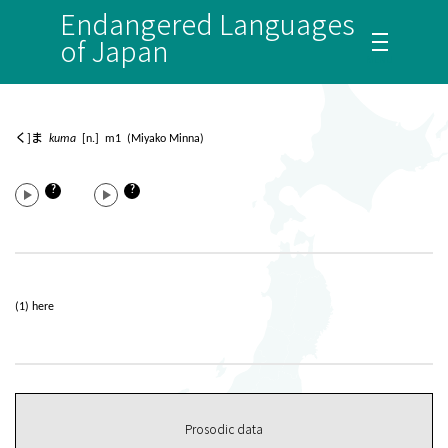
Endangered Languages
of Japan
く]ま
kuma
[n.] m1 (Miyako Minna)
?
?
(1) here
Prosodic data