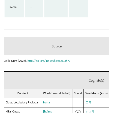
X=mai
...
Source
Celik, Oura (2022).
http://doi.org/10.15084/00003679
Cognate(s)
Doculect
Word-form (alphabet)
Sound
Word-form (kana)
T
Class. Vocabulary Ryukyuan
koma
コマ
Kikai Onozu
[hu]ma
ホゥマ