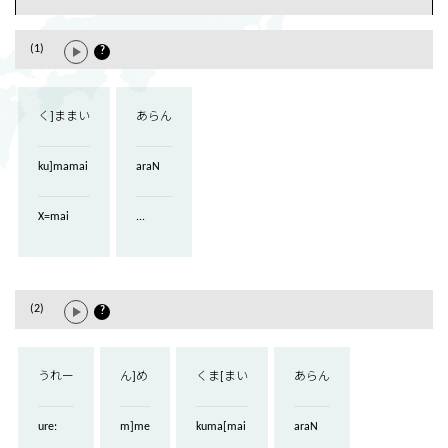
(1)
?
く]ままい
あらん
ku]mamai
araN
X=mai
...
(2)
?
うれー
ん]め
くま[まい
あらん
ure:
m]me
kuma[mai
araN