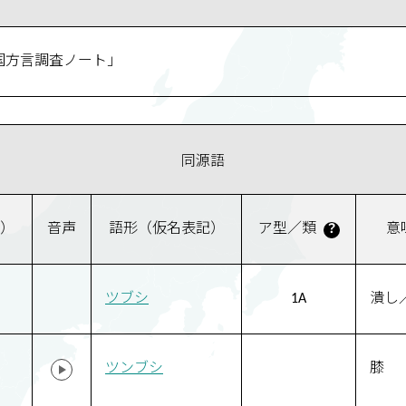
国方言調査ノート」
同源語
）
音声
語形（仮名表記）
ア型／類
意
？
ツブシ
1A
潰し
ツンブシ
膝