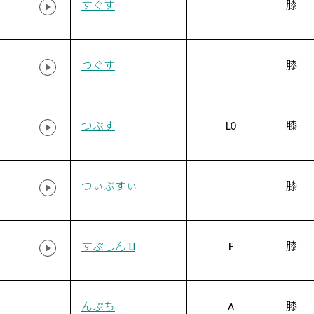
すぐす
膝
つぐす
膝
つぶす
L0
膝
つぃぶすぃ
膝
すぷしん˥˩
F
膝
んぶち
A
膝