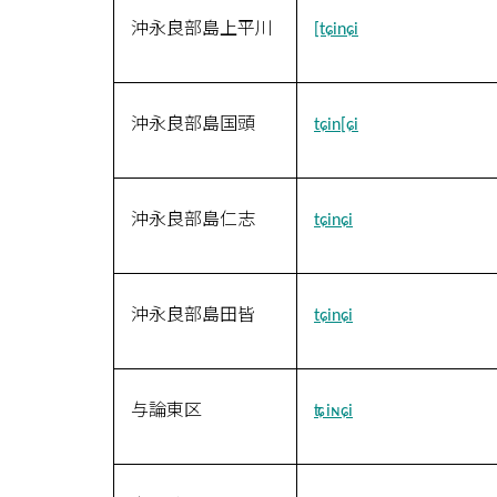
沖永良部島上平川
[tɕinɕi
沖永良部島国頭
tɕin[ɕi
沖永良部島仁志
tɕinɕi
沖永良部島田皆
tɕinɕi
与論東区
ʨiɴɕi