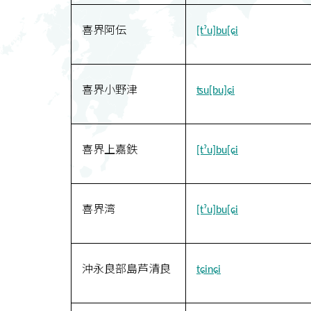
喜界阿伝
[tˀu]bu[ɕi
喜界小野津
ʦu[bu]ɕi
喜界上嘉鉄
[tˀu]bu[ɕi
喜界湾
[tˀu]bu[ɕi
沖永良部島芦清良
tɕinɕi