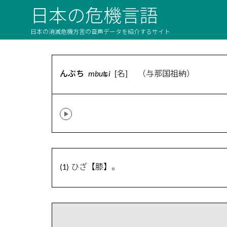
日本の危機言語
日本の消滅危機方言の音声データを紹介するサイト
んぶち
mbuʨi
[名] （与那国祖納）
(1) ひざ【膝】。