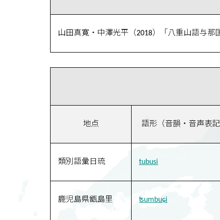
山田真寛・中澤光平（2018）「八重山語与那
地点
語形（音韻・音声表記
類別語彙日琉
tubusi
鹿児島県甑島里
ʦumbuɕi