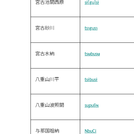
宮古池間西原
sɨ[gu]sɨ
宮古砂川
tsɿgusɿ
宮古水納
tsʉbusʉ
八重山川平
tsɨbusɨ
八重山波照間
su̥puʃiɴ
与那国祖納
NbuCi