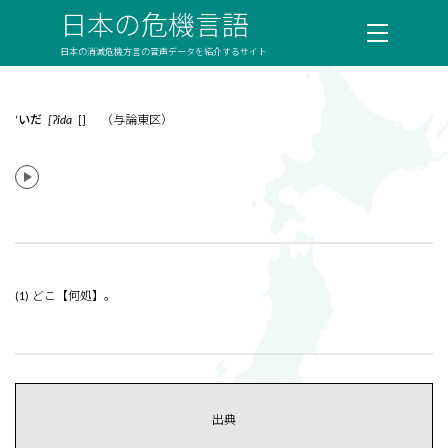
日本の危機言語
日本の消滅危機方言の音声データを紹介するサイト
‘いだ
[ʔida
[] （与論東区）
(1) どこ【何処】。
出典