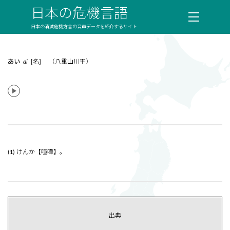
日本の危機言語
日本の消滅危機方言の音声データを紹介するサイト
あい
ai
[名] （八重山川平）
(1) けんか【喧嘩】。
出典