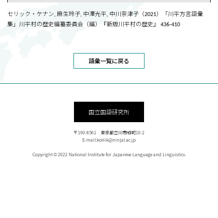
セリック・ケナン, 麻生玲子, 中澤光平, 中川奈津子（2021）「川平方言語彙
集」川平村の歴史編纂委員会（編）『新版川平村の歴史』 436-410
語彙一覧に戻る
国立国語研究所
〒190-8561 東京都立川市緑町10-2
E-mail:kcelik@ninjal.ac.jp
Copyright © 2022 National Institute for Japanese Language and Linguistics.