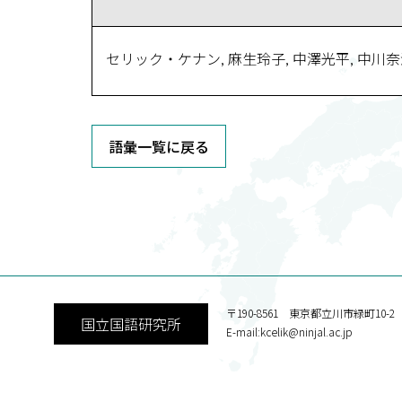
セリック・ケナン, 麻生玲子, 中澤光平, 中川
語彙一覧に戻る
〒190-8561 東京都立川市緑町10-2
国立国語研究所
E-mail:kcelik@ninjal.ac.jp