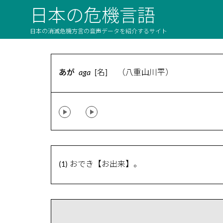
日本の危機言語
日本の消滅危機方言の音声データを紹介するサイト
あが
aga
[名] （八重山川平）
(1) おでき【お出来】。