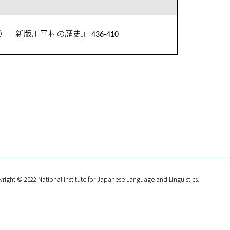
新版川平村の歴史』 436-410
right © 2022 National Institute for Japanese Language and Linguistics.