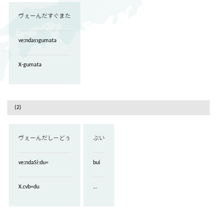
ヴぇーんだすぐまた
veːndasɿgumata
X-gumata
(2)
ヴぇーんだしーどぅ
ぶい
veːndaSi:du=
bui
X.cvb=du
...