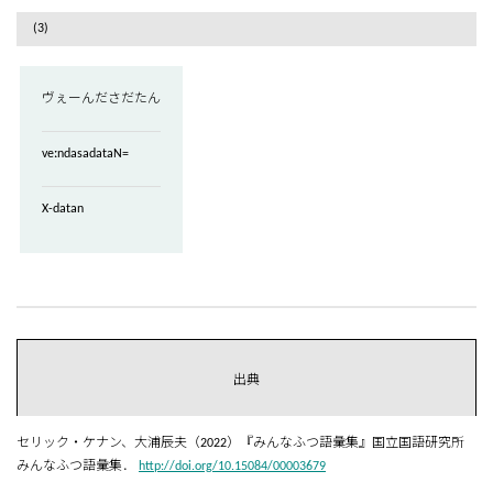
(3)
ヴぇーんださだたん
veːndasadataN=
X-datan
出典
セリック・ケナン、大浦辰夫（2022）『みんなふつ語彙集』国立国語研究所
みんなふつ語彙集．
http://doi.org/10.15084/00003679