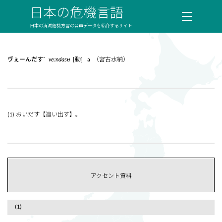
日本の危機言語
日本の消滅危機方言の音声データを紹介するサイト
ヴぇーんだす¯
veːndasʉ
[動] a （宮古水納）
(1) おいだす【追い出す】。
アクセント資料
(1)