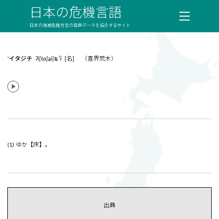
日本の危機言語
日本の消滅危機方言の音声データを紹介するサイト
‘イタジチ
ʔi[ta]ʑi[ʨˀi
[名] （喜界荒木）
(1) ゆか【床】。
出典