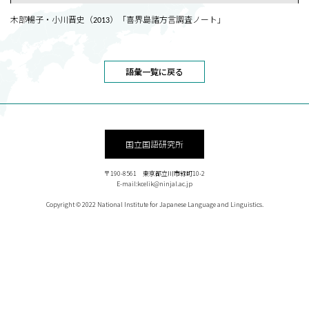
木部暢子・小川晋史（2013）「喜界島諸方言調査ノート」
語彙一覧に戻る
国立国語研究所
〒190-8561 東京都立川市緑町10-2
E-mail:kcelik@ninjal.ac.jp
Copyright © 2022 National Institute for Japanese Language and Linguistics.