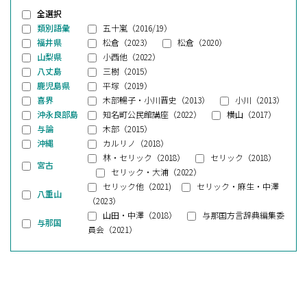
全選択
類別語彙
五十嵐（2016/19）
福井県
松倉（2023）
松倉（2020）
山梨県
小西他（2022）
八丈島
三樹（2015）
鹿児島県
平塚（2019）
喜界
木部暢子・小川晋史（2013）
小川（2013）
沖永良部島
知名町公民館講座（2022）
横山（2017）
与論
木部（2015）
沖縄
カルリノ（2018）
林・セリック（2018）
セリック（2018）
宮古
セリック・大浦（2022）
セリック他（2021)
セリック・麻生・中澤
八重山
（2023）
山田・中澤（2018）
与那国方言辞典編集委
与那国
員会（2021）