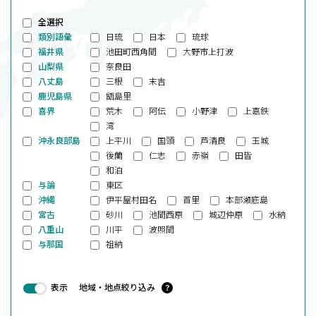
全選択
類別語彙
日琉
日本
琉球
福井県
池田町西角間
大野市上打波
山梨県
奈良田
八丈島
三根
末吉
鹿児島県
甑島里
喜界
荒木
阿伝
小野津
上嘉鉄
湾
沖永良部島
上平川
国頭
芦清良
玉城
後蘭
仁志
赤嶺
田皆
和泊
与論
東区
沖縄
伊平屋村田名
首里
本部瀬底島
宮古
砂川
池間西原
城辺仲原
水納
八重山
川平
波照間
与那国
祖納
表示
地域・地点絞り込み
？