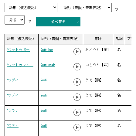
の
並べ替え
で
語形（仮名表記）
語形（音韻・音声表記）
意味
品詞
ア型
‘ウットゥぼー
ʔuttuboː
おとうと【弟】
名
‘ウットゥマイー
ʔuttumaiː
いもうと【妹】
名
‘ウディ
ʔudi
うで【腕】
名
‘ウディ
ʔudi
うで【腕】
名
‘うでぃ
ʔudi
うで【腕】
名
‘ウディ
ʔudi
うで【腕】
名