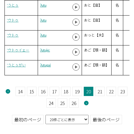
‘うとぅ
ʔutu
おと【音】
名
‘ウトゥ
ʔutu
おと【音】
名
‘ウトゥ
ʔutu
おっと【夫】
名
‘ウトゥイェー
ʔutujeː
あご【顎・頤】
名
‘うとぅがい
ʔutuɡai
あご【顎・頤】
名
14
15
16
17
18
19
20
21
22
23
24
25
26
最初のページ
最後のページ