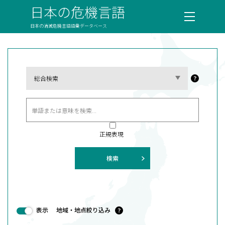
日本の危機言語
日本の消滅危機言語語彙データベース
？
正規表現
検索
表示
地域・地点絞り込み
？