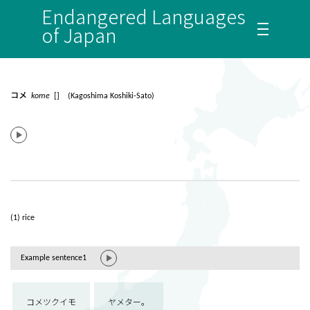
Endangered Languages
of Japan
コメ
kome
[] (Kagoshima Koshiki-Sato)
(1) rice
Example sentence1
コメツクイモ
ヤメター。