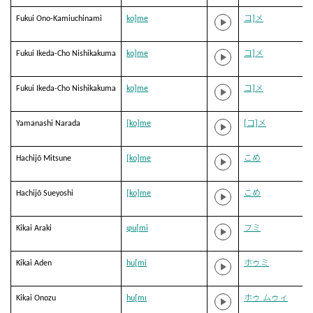
Fukui Ono-Kamiuchinami
ko]me
コ]メ
Fukui Ikeda-Cho Nishikakuma
ko]me
コ]メ
Fukui Ikeda-Cho Nishikakuma
ko]me
コ]メ
Yamanashi Narada
[ko]me
[コ]メ
Hachijō Mitsune
[ko]me
こめ
Hachijō Sueyoshi
[ko]me
こめ
Kikai Araki
ɸu[mi
フミ
Kikai Aden
hu[mi
ホゥミ
Kikai Onozu
hu[mɪ
ホゥ ムゥィ