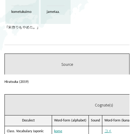
kometukuimo
jametaa.
「米作りもやめた。」
Source
Hiratsuka (2019)
Cognate(s)
Doculect
Word-form (alphabet)
Sound
Word-form (kana)
Class. Vocabulary Japonic
kome
コメ