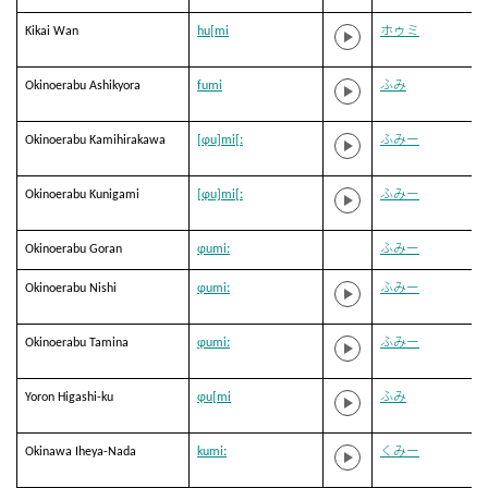
Kikai Wan
hu[mi
ホゥミ
Okinoerabu Ashikyora
fumi
ふみ
Okinoerabu Kamihirakawa
[ɸu]mi[ː
ふみー
Okinoerabu Kunigami
[ɸu]mi[ː
ふみー
Okinoerabu Goran
ɸumiː
ふみー
Okinoerabu Nishi
ɸumiː
ふみー
Okinoerabu Tamina
ɸumiː
ふみー
Yoron Higashi-ku
ɸu[mi
ふみ
Okinawa Iheya-Nada
kumiː
くみー