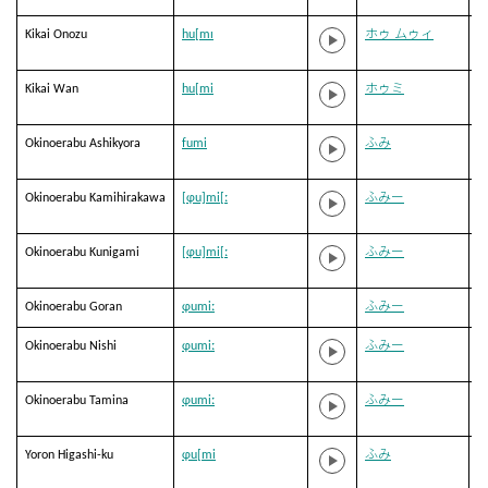
Kikai Onozu
hu[mɪ
ホゥ ムゥィ
Kikai Wan
hu[mi
ホゥミ
Okinoerabu Ashikyora
fumi
ふみ
Okinoerabu Kamihirakawa
[ɸu]mi[ː
ふみー
Okinoerabu Kunigami
[ɸu]mi[ː
ふみー
Okinoerabu Goran
ɸumiː
ふみー
Okinoerabu Nishi
ɸumiː
ふみー
Okinoerabu Tamina
ɸumiː
ふみー
Yoron Higashi-ku
ɸu[mi
ふみ