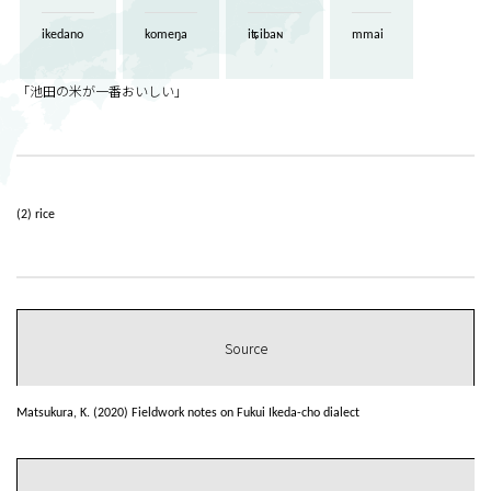
ikedano
komeŋa
iʨibaɴ
mmai
「池田の米が一番おいしい」
(2) rice
Source
Matsukura, K. (2020) Fieldwork notes on Fukui Ikeda-cho dialect