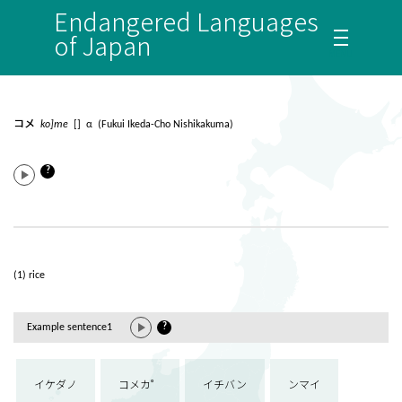
Endangered Languages
of Japan
コメ
ko]me
[] α (Fukui Ikeda-Cho Nishikakuma)
?
(1) rice
Example sentence1
?
イケダノ
コメカ゜
イチバン
ンマイ