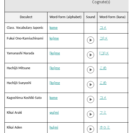
Cognate(s)
Doculect
Word-form (alphabet)
Sound
Word-form (kana)
T
Class. Vocabulary Japonic
kome
コメ
Fukui Ono-Kamiuchinami
ko]me
コ]メ
Yamanashi Narada
[ko]me
[コ]メ
Hachijō Mitsune
[ko]me
こめ
Hachijō Sueyoshi
[ko]me
こめ
Kagoshima Koshiki-Sato
kome
コメ
Kikai Araki
ɸu[mi
フミ
Kikai Aden
hu[mi
ホゥミ