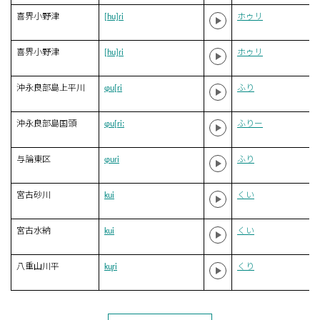
喜界小野津
[hu]ɾi
ホゥリ
喜界小野津
[hu]ɾi
ホゥリ
沖永良部島上平川
ɸu[ri
ふり
沖永良部島国頭
ɸu[riː
ふりー
与論東区
ɸuɾi
ふり
宮古砂川
kui
くい
宮古水納
kui
くい
八重山川平
ku̥ri
くり