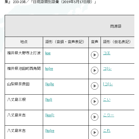
集』 233-238／「日琉語類別語彙（2019年5月17日版）」
同源語
地点
語形（音韻・音声表記）
音声
語形（仮名表記）
福井県大野市上打波
koe
コエ
福井県池田町西角間
ko]re
コ]レ
山梨県奈良田
[ko]le
[コ]レ
八丈島三根
[ko]i
こい
八丈島末吉
[koɾi]ː
こりー
八丈島末吉
[ko]ɾe
これ