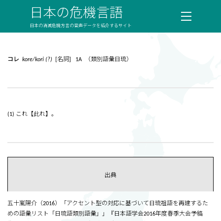
日本の危機言語
日本の消滅危機方言の音声データを紹介するサイト
コレ
kore/kori (?)
[名詞] 1A （類別語彙日琉）
(1) これ【此れ】。
出典
五十嵐陽介（2016）「アクセント型の対応に基づいて日琉祖語を再建するた
めの語彙リスト「日琉語類別語彙」」『日本語学会2016年度春季大会予稿