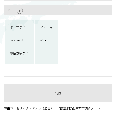
(1)
ぶーずまい
にゃーん
buudzɨmai
njaan
砂糖黍もない
出典
林由華、セリック・ケナン（2018）「宮古語池間西原方言調査ノート」