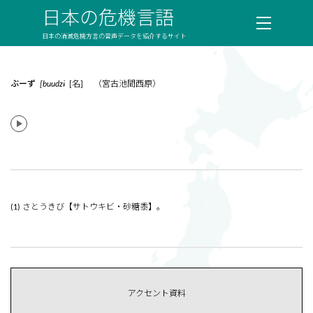
日本の危機言語
日本の消滅危機方言の音声データを紹介するサイト
ぶーず
[buudzɨ
[名] （宮古池間西原）
(1) さとうきび【サトウキビ・砂糖黍】。
アクセント資料