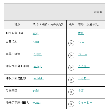
同源語
地点
語形（音韻・音声表記）
音声
語形（仮名表記）
ア
類別語彙日琉
wogi
オギ
喜界荒木
ʔu[nʲi
‘ウニ
喜界小野津
[ʔu]ː[nʲi
‘ウーニ
沖永良部島上平川
[wu]gi[ː
うぅぎー
沖永良部島国頭
[wu]dʑi[ː
うぅぢー
与論東区
ɸu[ɡi
ふぎ
沖縄伊平屋村田名
wuːʥiː
うぅーじー