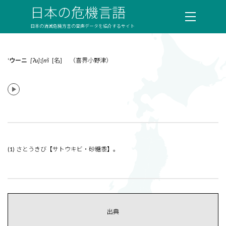
日本の危機言語
日本の消滅危機方言の音声データを紹介するサイト
‘ウーニ
[ʔu]ː[nʲi
[名] （喜界小野津）
(1) さとうきび【サトウキビ・砂糖黍】。
出典