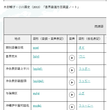
木部暢子・小川晋史（2013）「喜界島諸方言調査ノート」
同源語
地点
語形（音韻・音声表記）
音声
語形（仮名表記）
ア
類別語彙日琉
wogi
オギ
喜界荒木
ʔu[nʲi
‘ウニ
沖永良部島上平川
[wu]gi[ː
うぅぎー
沖永良部島国頭
[wu]dʑi[ː
うぅぢー
与論東区
ɸu[ɡi
ふぎ
沖縄伊平屋村田名
wuːʥiː
うぅーじー