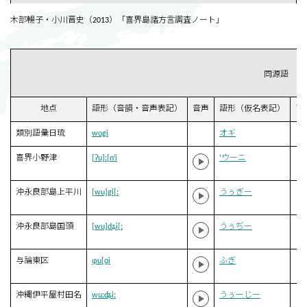
木部暢子・小川晋史（2013）「喜界島諸方言調査ノート」
同源語
地点
語形（音韻・音声表記）
音声
語形（仮名表記）
ア
類別語彙日琉
wogi
オギ
喜界小野津
[ʔu]ː[nʲi
‘ウーニ
沖永良部島上平川
[wu]gi[ː
うぅぎー
沖永良部島国頭
[wu]dʑi[ː
うぅぢー
与論東区
ɸu[ɡi
ふぎ
沖縄伊平屋村田名
wuːʥiː
うぅーじー