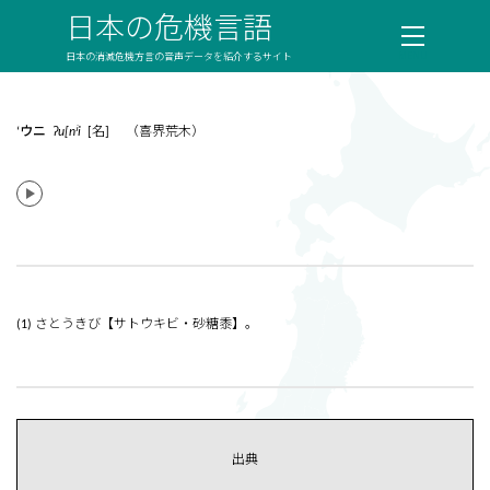
日本の危機言語
日本の消滅危機方言の音声データを紹介するサイト
‘ウニ
ʔu[nʲi
[名] （喜界荒木）
(1) さとうきび【サトウキビ・砂糖黍】。
出典