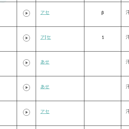
アセ
β
ア[セ
1
あせ
あせ
アセ