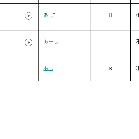
あし˥
H
あーし
あし
B