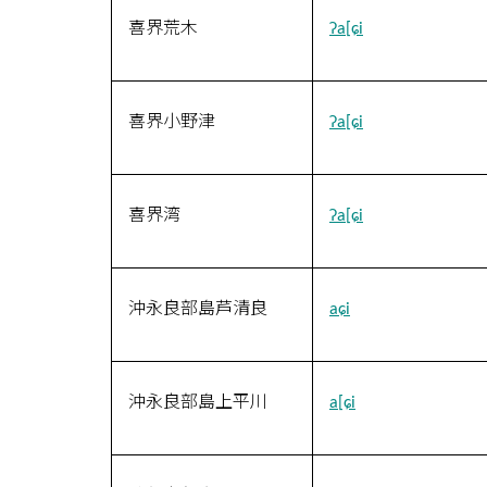
喜界荒木
ʔa[ɕi
喜界小野津
ʔa[ɕi
喜界湾
ʔa[ɕi
沖永良部島芦清良
aɕi
沖永良部島上平川
a[ɕi