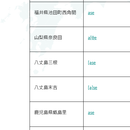
福井県池田町西角間
ase
山梨県奈良田
a[θe
八丈島三根
[ase
八丈島末吉
[a]se
鹿児島県甑島里
ase