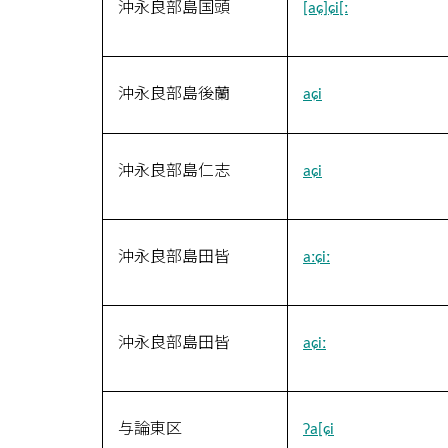
沖永良部島国頭
[aɕ]ɕi[ː
沖永良部島後蘭
aɕi
沖永良部島仁志
aɕi
沖永良部島田皆
aːɕiː
沖永良部島田皆
aɕiː
与論東区
ʔa[ɕi