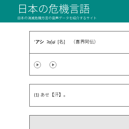
日本の危機言語
日本の消滅危機方言の音声データを紹介するサイト
‘アシ
ʔa[ɕi
[名] （喜界阿伝）
(1) あせ【汗】。