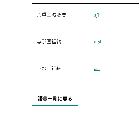
八重山波照間
aʃi
与那国祖納
aːɕi
与那国祖納
asi
語彙一覧に戻る