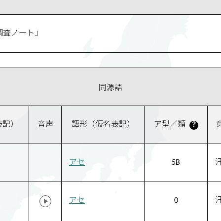
調査ノート」
同源語
表記）
音声
語形（仮名表記）
ア型／類
？
アセ
5B
アセ
0