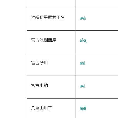
沖縄伊平屋村田名
aɕiː
宮古池間西原
a]ɕi̥
宮古砂川
aɕi
宮古水納
aɕi
八重山川平
hḁʃi