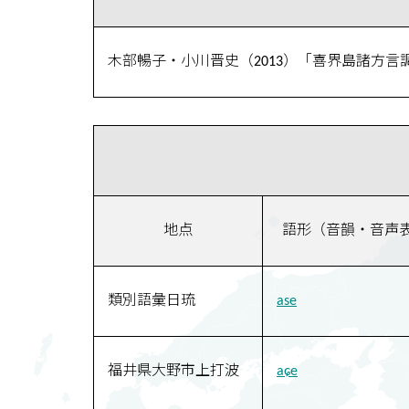
木部暢子・小川晋史（2013）「喜界島諸方言
地点
語形（音韻・音声
類別語彙日琉
ase
福井県大野市上打波
aɕe