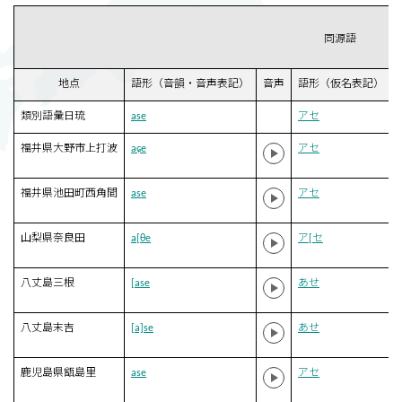
同源語
地点
語形（音韻・音声表記）
音声
語形（仮名表記）
類別語彙日琉
ase
アセ
福井県大野市上打波
aɕe
アセ
福井県池田町西角間
ase
アセ
山梨県奈良田
a[θe
ア[セ
八丈島三根
[ase
あせ
八丈島末吉
[a]se
あせ
鹿児島県甑島里
ase
アセ