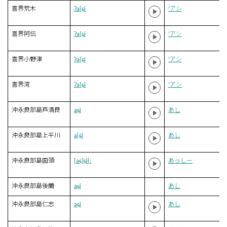
喜界荒木
ʔa[ɕi
‘アシ
喜界阿伝
ʔa[ɕi
‘アシ
喜界小野津
ʔa[ɕi
‘アシ
喜界湾
ʔa[ɕi
‘アシ
沖永良部島芦清良
aɕi
あし
沖永良部島上平川
a[ɕi
あし
沖永良部島国頭
[aɕ]ɕi[ː
あっしー
沖永良部島後蘭
aɕi
あし
沖永良部島仁志
aɕi
あし