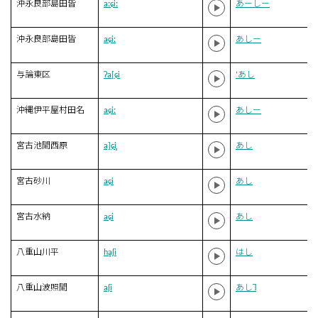
沖永良部島田皆
aːɕiː
あーしー
沖永良部島田皆
aɕiː
あしー
与論東区
ʔa[ɕi
‘あし
沖縄伊平屋村田名
aɕiː
あしー
宮古池間西原
a]ɕi̥
あし
宮古砂川
aɕi
あし
宮古水納
aɕi
あし
八重山川平
hḁʃi
はし
八重山波照間
aʃi
あし˥