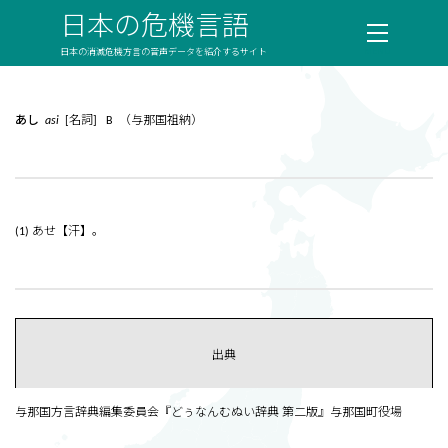
日本の危機言語
日本の消滅危機方言の音声データを紹介するサイト
あし
asi
[名詞] B （与那国祖納）
(1) あせ【汗】。
出典
与那国方言辞典編集委員会『どぅなんむぬい辞典 第二版』与那国町役場